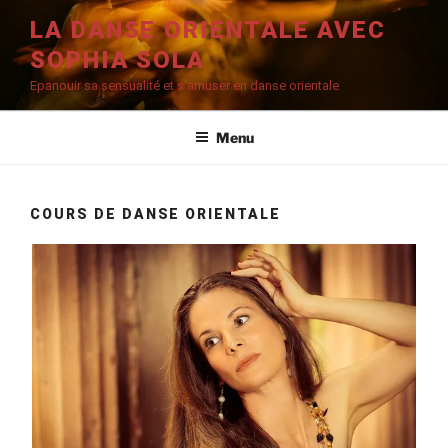
Aller
LA DANSE ORIENTALE AVEC
au
SOPHIA SOLA
contenu
principal
Epanouir sa sensualité et s'amuser en danse orientale
Menu
COURS DE DANSE ORIENTALE