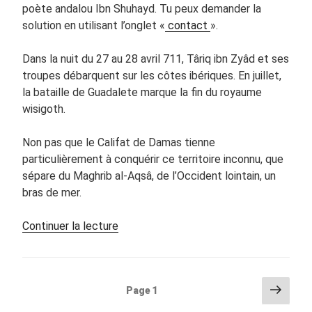
poète andalou Ibn Shuhayd. Tu peux demander la
solution en utilisant l’onglet «
contact
».
Dans la nuit du 27 au 28 avril 711, Târiq ibn Zyâd et ses
troupes débarquent sur les côtes ibériques. En juillet,
la bataille de Guadalete marque la fin du royaume
wisigoth.
Non pas que le Califat de Damas tienne
particulièrement à conquérir ce territoire inconnu, que
sépare du Maghrib al-Aqsâ, de l’Occident lointain, un
bras de mer.
de
Continuer la lecture
« Kézako?
D’après
Ibn
Pagination
Page
Page
1
Shuhayd »
suiva
des