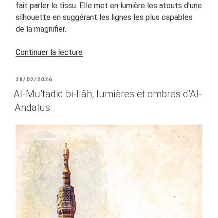
fait parler le tissu. Elle met en lumière les atouts d’une
silhouette en suggérant les lignes les plus capables
de la magnifier.
de
Continuer la lecture
« Créez
votre
PUBLIÉ
28/02/2026
costume
LE
Al-Mu’tadid bi-Ilâh, lumières et ombres d’Al-
de
Andalus
danse
orientale
avec
un
soutien-
gorge
unique »