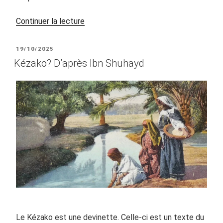
de
Continuer la lecture
« Liste
de
PUBLIÉ
19/10/2025
Noël
LE
Kézako? D’après Ibn Shuhayd
pour
une
danseuse
orientale
bien
dans
ses
sequins »
Le Kézako est une devinette. Celle-ci est un texte du