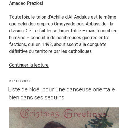
Amadeo Preziosi
Toutefois, le talon d’Achille d’Al-Andalus est le même
que celui des empires Omeyyade puis Abbasside : la
division. Cette faiblesse lamentable – mais ô combien
humaine – conduit à de nombreuses guerres entre
factions, qui, en 1492, aboutissent à la conquête
définitive du territoire par les catholiques.
de
Continuer la lecture
« Al-
Mu’tadid
PUBLIÉ
28/11/2025
bi-
LE
Liste de Noël pour une danseuse orientale
Ilâh,
bien dans ses sequins
lumières
et
ombres
d’Al-
Andalus »