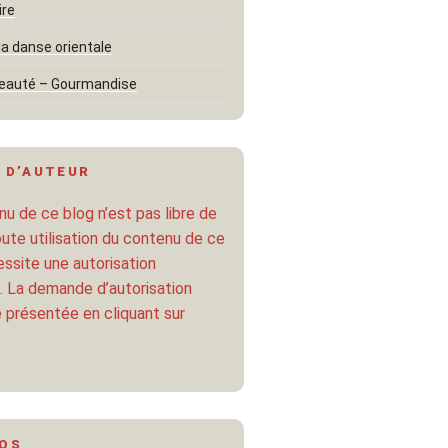
ire
la danse orientale
eauté – Gourmandise
 D’AUTEUR
u de ce blog n’est pas libre de
oute utilisation du contenu de ce
ssite une autorisation
. La demande d’autorisation
 présentée en cliquant sur
POS