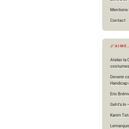
Mentions 
Contact
J’AIME
Atelier la
costume
Devenir c
Handicap:
Eric Brém
Geht’s In 
Karim Tat
Lemarquis