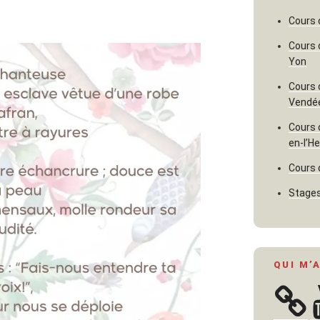
Cours 
Cours 
Yon
Cours 
Vendé
Cours 
en-l’H
Cours 
Stages
QUI M’
Y