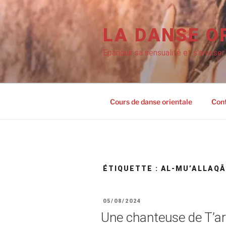
Aller
au
contenu
LA DANSE O
principal
Epanouir sa sensualité et s'amuser
Cours de danse orientale
Con
ÉTIQUETTE :
AL-MU’ALLAQ
PUBLIÉ
05/08/2024
LE
Une chanteuse de T’ar