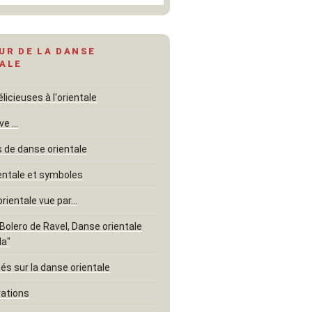
UR DE LA DANSE
ALE
icieuses à l'orientale
ve …
de danse orientale
entale et symboles
orientale vue par…
"Bolero de Ravel, Danse orientale
la"
és sur la danse orientale
rations