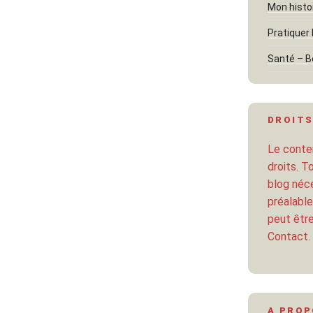
Mon histo
Pratiquer 
Santé – B
DROITS
Le conten
droits. T
blog néce
préalable
peut être
Contact.
A PRO