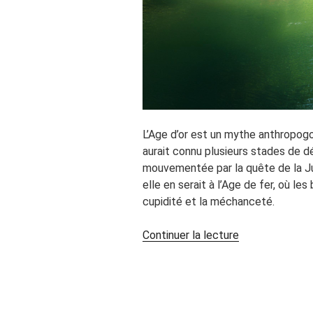
L’Age d’or est un mythe anthropogo
aurait connu plusieurs stades de d
mouvementée par la quête de la J
elle en serait à l’Age de fer, où le
cupidité et la méchanceté.
de
Continuer la lecture
« L’effroyable
existence
de
la