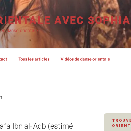
RIENTALE AVEC SOPHIA
 en danse orientale
tact
Tous les articles
Vidéos de danse orientale
ÂT
TROUVE
afa Ibn al-‘Adb (estimé
ORIENT