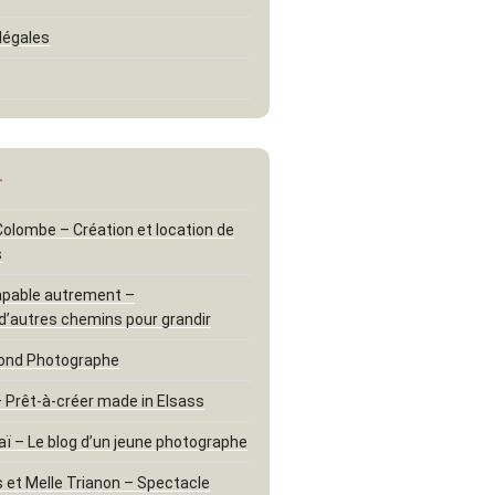
légales
…
 Colombe – Création et location de
s
apable autrement –
d’autres chemins pour grandir
ond Photographe
– Prêt-à-créer made in Elsass
aï – Le blog d’un jeune photographe
 et Melle Trianon – Spectacle