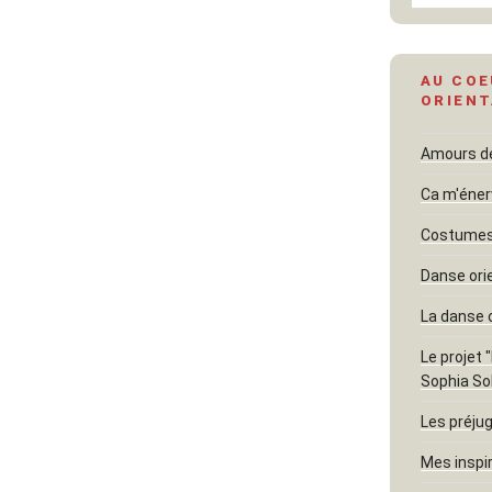
AU COE
ORIENT
Amours dél
Ca m'éner
Costumes 
Danse ori
La danse 
Le projet 
Sophia So
Les préjug
Mes inspi