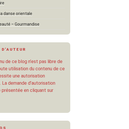
ire
la danse orientale
eauté – Gourmandise
 D’AUTEUR
u de ce blog n’est pas libre de
oute utilisation du contenu de ce
ssite une autorisation
. La demande d’autorisation
 présentée en cliquant sur
POS