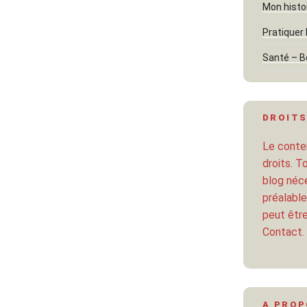
Mon histo
Pratiquer 
Santé – B
DROITS
Le conten
droits. T
blog néce
préalable
peut être
Contact.
A PRO