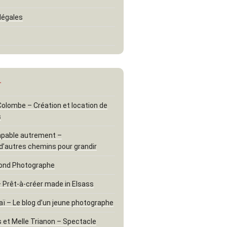
légales
…
 Colombe – Création et location de
s
apable autrement –
d’autres chemins pour grandir
ond Photographe
– Prêt-à-créer made in Elsass
aï – Le blog d’un jeune photographe
 et Melle Trianon – Spectacle