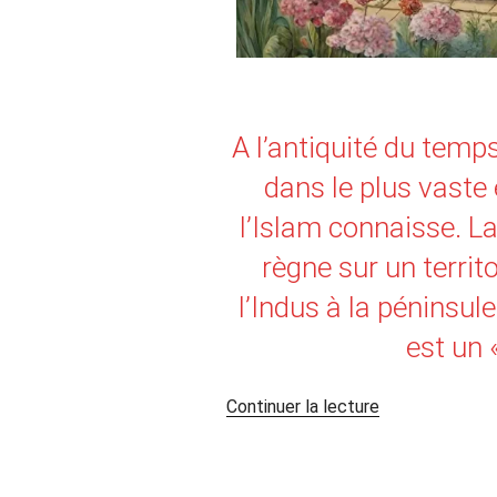
A l’antiquité du temp
dans le plus vaste
l’Islam connaisse. 
règne sur un territo
l’Indus à la péninsul
est un 
de
Continuer la lecture
« Haroun
al-
Rachid,