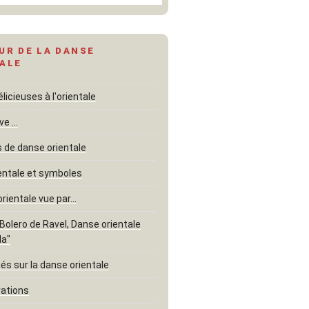
UR DE LA DANSE
ALE
icieuses à l'orientale
ve …
de danse orientale
entale et symboles
orientale vue par…
"Bolero de Ravel, Danse orientale
la"
és sur la danse orientale
rations