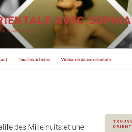
RIENTALE AVEC SOPHIA
 en danse orientale
tact
Tous les articles
Vidéos de danse orientale
TROUVE
life des Mille nuits et une
ORIENT