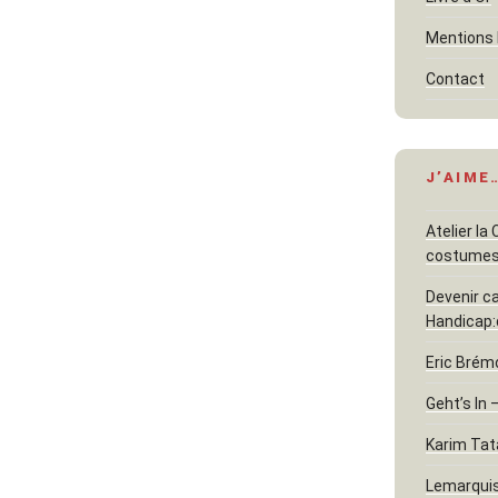
Mentions 
Contact
J’AIME
Atelier la
costume
Devenir c
Handicap:
Eric Brém
Geht’s In 
Karim Tat
Lemarquis