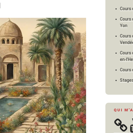
1
Cours 
Cours 
Yon
Cours 
Vendé
Cours 
en-l’H
Cours 
Stages
QUI M’
Y