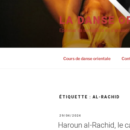
Aller
au
contenu
LA DANSE O
principal
Epanouir sa sensualité et s'amuser
Cours de danse orientale
Con
ÉTIQUETTE :
AL-RACHID
PUBLIÉ
29/04/2024
LE
Haroun al-Rachid, le ca