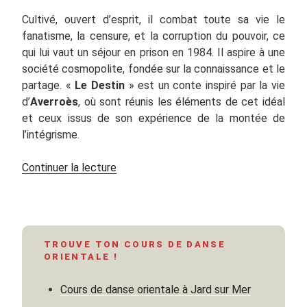
Cultivé, ouvert d’esprit, il combat toute sa vie le
fanatisme, la censure, et la corruption du pouvoir, ce
qui lui vaut un séjour en prison en 1984. Il aspire à une
société cosmopolite, fondée sur la connaissance et le
partage. «
Le Destin
» est un conte inspiré par la vie
d’
Averroès
, où sont réunis les éléments de cet idéal
et ceux issus de son expérience de la montée de
l’intégrisme.
de
Continuer la lecture
« Le
Destin,
de
Youssef
TROUVE TON COURS DE DANSE
Chahine »
ORIENTALE !
Cours de danse orientale à Jard sur Mer