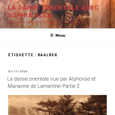
Aller
LA DANSE ORIENTALE AVEC
au
SOPHIA SOLA
contenu
principal
Epanouir sa sensualité et s'amuser en danse orientale
Menu
ÉTIQUETTE :
BAALBEK
PUBLIÉ
01/11/2024
LE
La danse orientale vue par Alphonse et
Marianne de Lamartine-Partie 2