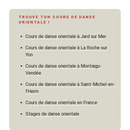
danse
orientale
TROUVE TON COURS DE DANSE
vue
ORIENTALE !
par
Alphonse
Cours de danse orientale à Jard sur Mer
et
Marianne
Cours de danse orientale à La Roche sur
de
Yon
Lamartine-
Cours de danse orientale à Montaigu-
Partie
Vendée
2 »
Cours de danse orientale à Saint-Michel-en-
l’Herm
Cours de danse orientale en France
Stages de danse orientale