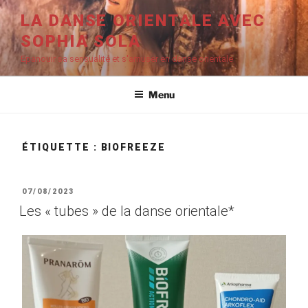
Aller
LA DANSE ORIENTALE AVEC
au
SOPHIA SOLA
contenu
principal
Epanouir sa sensualité et s'amuser en danse orientale
Menu
ÉTIQUETTE :
BIOFREEZE
PUBLIÉ
07/08/2023
LE
Les « tubes » de la danse orientale*