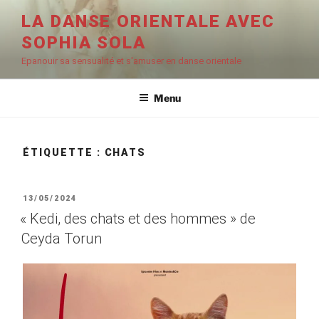
Aller
LA DANSE ORIENTALE AVEC
au
SOPHIA SOLA
contenu
principal
Epanouir sa sensualité et s'amuser en danse orientale
Menu
ÉTIQUETTE :
CHATS
PUBLIÉ
13/05/2024
LE
« Kedi, des chats et des hommes » de
Ceyda Torun