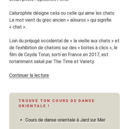
L’ailurophile désigne celui ou celle qui aime les chats.
Le mot vient du grec ancien « ailouros » qui signifie
« chat ».
Loin du préjugé occidental de « la vieille aux chats » et
de l’exhibition de chatons sur des « boites à clics », le
film de Ceyda Torun, sorti en France en 2017, est
notamment salué par The Time et Variety.
de
Continuer la lecture
« « Kedi,
des
chats
TROUVE TON COURS DE DANSE
et
ORIENTALE !
des
hommes »
Cours de danse orientale à Jard sur Mer
de