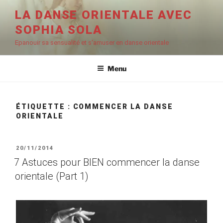
Aller
LA DANSE ORIENTALE AVEC
au
SOPHIA SOLA
contenu
principal
Epanouir sa sensualité et s'amuser en danse orientale
Menu
ÉTIQUETTE :
COMMENCER LA DANSE
ORIENTALE
PUBLIÉ
20/11/2014
LE
7 Astuces pour BIEN commencer la danse
orientale (Part 1)