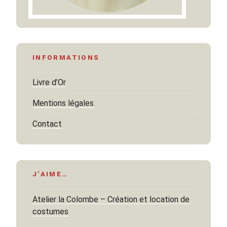
INFORMATIONS
Livre d’Or
Mentions légales
Contact
J’AIME…
Atelier la Colombe – Création et location de
costumes