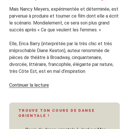
Mais Nancy Meyers, expérimentée et déterminée, est
parvenue à produire et tourner ce film dont elle a écrit
le scénario. Mondialement, ce sera son plus grand
succès après « Ce que veulent les femmes. »
Elle, Erica Barry (interprétée par la très chic et très
irréprochable Diane Keaton), auteur renommée de
pièces de théâtre à Broadway, cinquantenaire,
divorcée, littéraire, francophile, élégante par nature,
très Côte Est, est en mal d’inspiration.
de
Continuer la lecture
« « Tout
peut
arriver »
TROUVE TON COURS DE DANSE
de
ORIENTALE !
Nancy
Meyers.