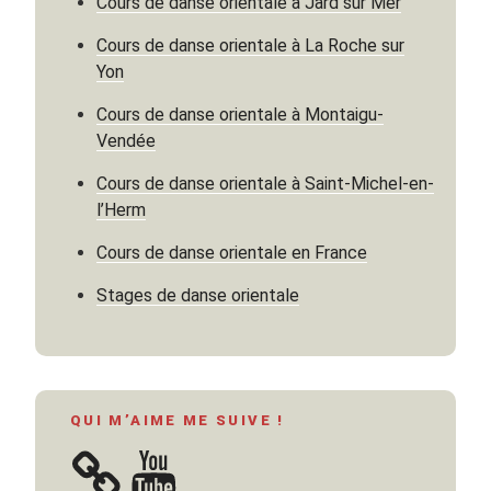
Cours de danse orientale à Jard sur Mer
Amour
et
Cours de danse orientale à La Roche sur
création
Yon
au
Cours de danse orientale à Montaigu-
féminin. »
Vendée
Cours de danse orientale à Saint-Michel-en-
l’Herm
Cours de danse orientale en France
Stages de danse orientale
QUI M’AIME ME SUIVE !
YouTube