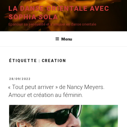
Aller
LA DANSE ORIENTALE AVEC
au
SOPHIA SOLA
contenu
principal
Epanouir sa sensualité et s'amuser en danse orientale
Menu
ÉTIQUETTE :
CREATION
PUBLIÉ
28/09/2022
LE
« Tout peut arriver » de Nancy Meyers.
Amour et création au féminin.