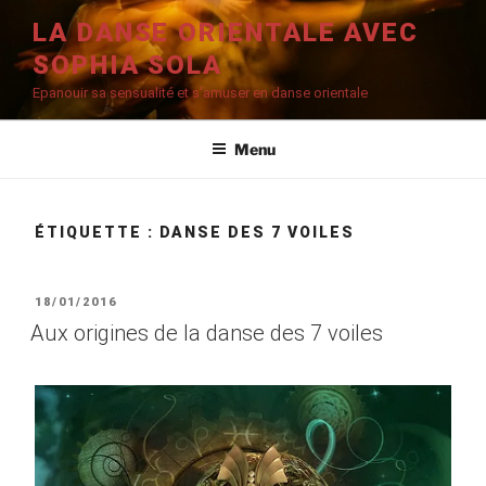
Aller
LA DANSE ORIENTALE AVEC
au
SOPHIA SOLA
contenu
principal
Epanouir sa sensualité et s'amuser en danse orientale
Menu
ÉTIQUETTE :
DANSE DES 7 VOILES
PUBLIÉ
18/01/2016
LE
Aux origines de la danse des 7 voiles