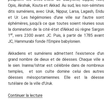
Opis, Akshak, Kouta et Akkad. Au sud, les non-sémites
dits sumériens, avec Uruk, Nippur, Larsa, Lagash, Eridu
et Ur. Les hégémonies d’une ville sur l’autre sont
éphémères, jusqu’à ce que toutes soient réunies sous
la domination de la cité-état d’Akkad où règne Sargon
er
1
, vers 2300 avant JC. Puis, à partir de 1785 avant
JC, Hammurabi fonde l’Empire babylonien.
Akkadiens et sumériens admettent l’existence d’un
grand nombre de dieux et de déesses. Chaque ville a
le sien. Inanna/Ishtar est célébrée dans de nombreux
temples, et son culte domine celui des autres
déesses mésopotamiennes. Elle est la déesse
tutélaire de la ville d’Uruk.
de
Continuer la lecture
« Aux
origines