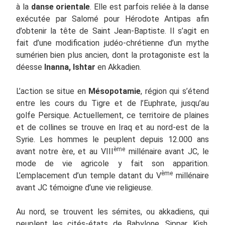
à la
danse orientale
. Elle est parfois reliée à la danse
exécutée par Salomé pour Hérodote Antipas afin
d’obtenir la tête de Saint Jean-Baptiste. Il s’agit en
fait d’une modification judéo-chrétienne d’un mythe
sumérien bien plus ancien, dont la protagoniste est la
déesse
Inanna, Ishtar
en Akkadien.
L’action se situe en
Mésopotamie
, région qui s’étend
entre les cours du Tigre et de l’Euphrate, jusqu’au
golfe Persique. Actuellement, ce territoire de plaines
et de collines se trouve en Iraq et au nord-est de la
Syrie. Les hommes le peuplent depuis 12.000 ans
ème
avant notre ère, et au VIII
millénaire avant JC, le
mode de vie agricole y fait son apparition.
ème
L’emplacement d’un temple datant du V
millénaire
avant JC témoigne d’une vie religieuse.
Au nord, se trouvent les sémites, ou akkadiens, qui
peuplent les cités-états de Babylone, Sippar, Kish,