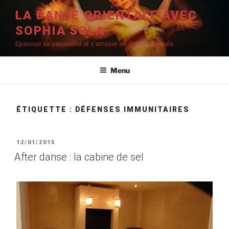
Aller
LA DANSE ORIENTALE AVEC
au
SOPHIA SOLA
contenu
principal
Epanouir sa sensualité et s'amuser en danse orientale
Menu
ÉTIQUETTE :
DÉFENSES IMMUNITAIRES
PUBLIÉ
12/01/2015
LE
After danse : la cabine de sel