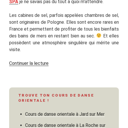
SPA
je ne savais pas du tout à quoi m’attendre.
Les cabines de sel, parfois appelées chambres de sel,
sont originaires de Pologne. Elles sont encore rares en
France et permettent de profiter de tous les bienfaits
des bains de mers en restant bien au sec.
Et elles
possèdent une atmosphère singulière qui mérite une
visite.
de
Continuer la lecture
« After
danse
:
la
TROUVE TON COURS DE DANSE
cabine
ORIENTALE !
de
sel »
Cours de danse orientale à Jard sur Mer
Cours de danse orientale à La Roche sur