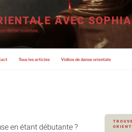
RIENTALE AVEC SOPHIA
 en danse orientale
tact
Tous les articles
Vidéos de danse orientale
TROUVE
se en étant débutante ?
ORIENT