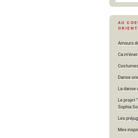
AU COE
ORIENT
Amours dél
Ca m'éner
Costumes 
Danse ori
La danse 
Le projet 
Sophia So
Les préjug
Mes inspi