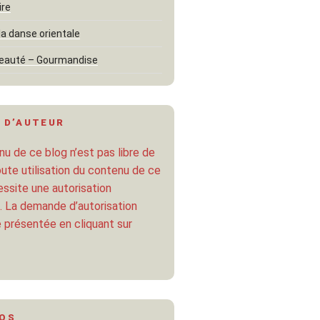
ire
la danse orientale
eauté – Gourmandise
 D’AUTEUR
u de ce blog n’est pas libre de
oute utilisation du contenu de ce
ssite une autorisation
. La demande d’autorisation
 présentée en cliquant sur
POS