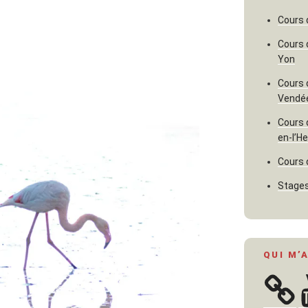
Cours 
Cours 
Yon
Cours 
Vendé
Cours 
en-l’H
Cours 
Stages
QUI M’
Y