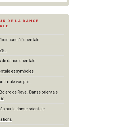
UR DE LA DANSE
ALE
icieuses à l'orientale
ve …
de danse orientale
entale et symboles
orientale vue par…
"Bolero de Ravel, Danse orientale
la"
és sur la danse orientale
rations