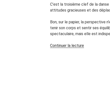
C’est la troisième clef de la dans
attitudes gracieuses et des dépla
Bon, sur le papier, la perspective n’
tenir son corps et sentir ses équili
spectaculaire, mais elle est indisp
de
Continuer la lecture
« Comment
être
gracieuse
en
étant
débutante
? »