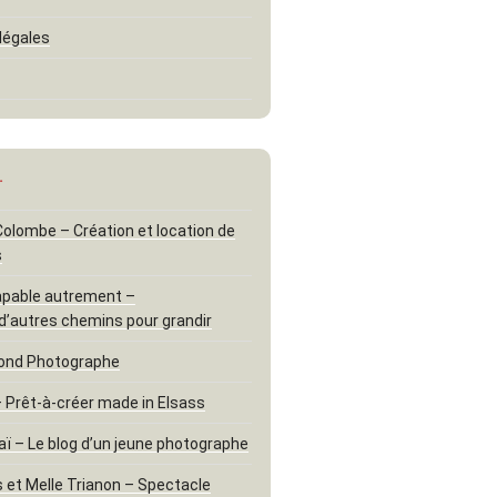
légales
…
 Colombe – Création et location de
s
apable autrement –
d’autres chemins pour grandir
ond Photographe
– Prêt-à-créer made in Elsass
aï – Le blog d’un jeune photographe
 et Melle Trianon – Spectacle