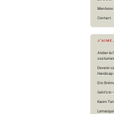
Mentions 
Contact
J’AIME
Atelier la
costume
Devenir c
Handicap:
Eric Brém
Geht’s In 
Karim Tat
Lemarquis