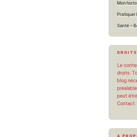
Mon histo
Pratiquer 
Santé – B
DROITS
Le conten
droits. T
blog néce
préalable
peut être
Contact.
A PRO