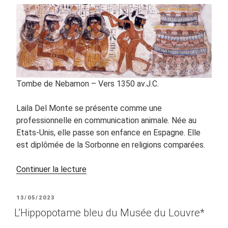
pour
l’amusement
de
celui
qui
aime
l’assoupissement
Tombe de Nebamon – Vers 1350 av.J.C.
et
le
Laila Del Monte se présente comme une
sommeil »
professionnelle en communication animale. Née au
de
Etats-Unis, elle passe son enfance en Espagne. Elle
Mohammed
est diplômée de la Sorbonne en religions comparées.
al-
Mahdi
de
Continuer la lecture
(1737
« La
–
danse
PUBLIÉ
1815) »
13/05/2023
orientale
LE
L’Hippopotame bleu du Musée du Louvre*
vue