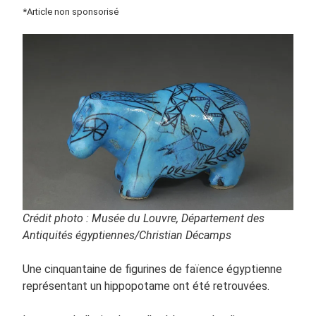
par
*Article non sponsorisé
Laila
del
Monte »
Crédit photo : Musée du Louvre, Département des
Antiquités égyptiennes/Christian Décamps
Une cinquantaine de figurines de faïence égyptienne
représentant un hippopotame ont été retrouvées.