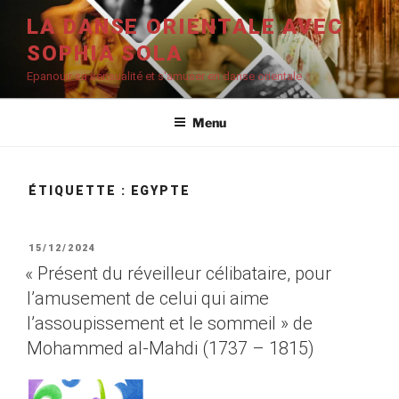
Aller
LA DANSE ORIENTALE AVEC
au
SOPHIA SOLA
contenu
principal
Epanouir sa sensualité et s'amuser en danse orientale
Menu
ÉTIQUETTE :
EGYPTE
PUBLIÉ
15/12/2024
LE
« Présent du réveilleur célibataire, pour
l’amusement de celui qui aime
l’assoupissement et le sommeil » de
Mohammed al-Mahdi (1737 – 1815)