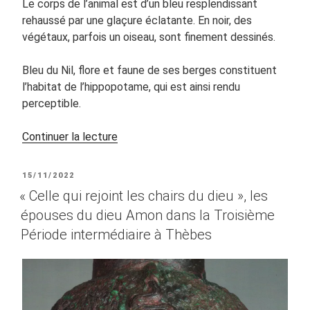
Le corps de l’animal est d’un bleu resplendissant
rehaussé par une glaçure éclatante. En noir, des
végétaux, parfois un oiseau, sont finement dessinés.
Bleu du Nil, flore et faune de ses berges constituent
l’habitat de l’hippopotame, qui est ainsi rendu
perceptible.
de
Continuer la lecture
« L’Hippopotame
bleu
PUBLIÉ
15/11/2022
du
LE
« Celle qui rejoint les chairs du dieu », les
Musée
épouses du dieu Amon dans la Troisième
du
Période intermédiaire à Thèbes
Louvre* »