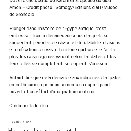
Détail d’une statue de Karomâmâ, épouse du dieu
Amon – Crédit photo : Somogy/Editions d’art/Musée
de Grenoble
Plonger dans l’histoire de l’Egype antique, c’est
embrasser trois millénaires au cours desquels se
succèdent périodes de chaos et de stabilité, divisions
et unifications du vaste territoire qui borde le Nil. De
plus, les cosmogonies varient selon les dates et les
lieux, elles se complètent, se copient, s’unissent.
Autant dire que cela demande aux indigènes des pâles
monothéismes que nous sommes un esprit grand
ouvert et un effort d’imagination soutenu.
de
Continuer la lecture
« « Celle
qui
PUBLIÉ
02/06/2022
rejoint
LE
Hathor et la danse orientale