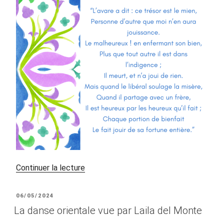
de
Continuer la lecture
« « Présent
du
PUBLIÉ
06/05/2024
réveilleur
LE
La danse orientale vue par Laila del Monte
célibataire,