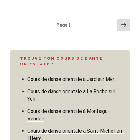
« Hathor
et
la
Pagination
Page
Page
1
danse
suiva
des
orientale »
publications
TROUVE TON COURS DE DANSE
ORIENTALE !
Cours de danse orientale à Jard sur Mer
Cours de danse orientale à La Roche sur
Yon
Cours de danse orientale à Montaigu-
Vendée
Cours de danse orientale à Saint-Michel-en-
l’Herm