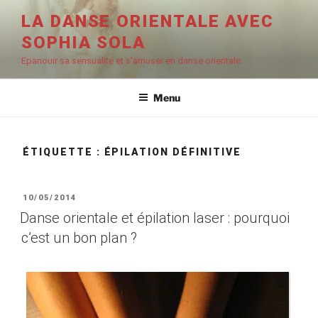
Aller
LA DANSE ORIENTALE AVEC
au
SOPHIA SOLA
contenu
principal
Epanouir sa sensualité et s'amuser en danse orientale
Menu
ÉTIQUETTE :
ÉPILATION DÉFINITIVE
PUBLIÉ
10/05/2014
LE
Danse orientale et épilation laser : pourquoi
c’est un bon plan ?