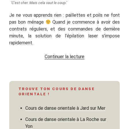
‘C’est cher. Mais cela vaut le coup.’
Je ne vous apprends rien : paillettes et poils ne font
pas bon ménage
Quand je commence à avoir des
contrats réguliers, et des commandes de dernière
minute, la solution de l’épilation laser s’impose
rapidement.
de
Continuer la lecture
« Danse
orientale
et
épilation
TROUVE TON COURS DE DANSE
laser
ORIENTALE !
:
pourquoi
Cours de danse orientale à Jard sur Mer
c’est
un
Cours de danse orientale à La Roche sur
bon
Yon