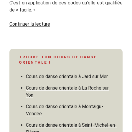
C’est en application de ces codes qu’elle est qualifiée
de « facile. »
de
Continuer la lecture
« Les
préjugés
sur
la
TROUVE TON COURS DE DANSE
danse
ORIENTALE !
orientale
:
Cours de danse orientale à Jard sur Mer
« Facile » »
Cours de danse orientale à La Roche sur
Yon
Cours de danse orientale à Montaigu-
Vendée
Cours de danse orientale à Saint-Michel-en-