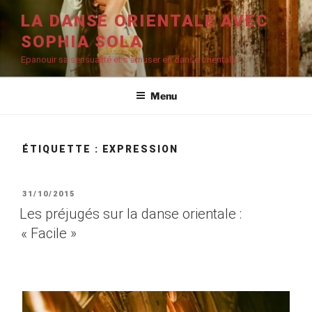
Aller
LA DANSE ORIENTALE AVEC
au
SOPHIA SOLA
contenu
principal
Epanouir sa sensualité et s'amuser en danse orientale
Menu
ÉTIQUETTE :
EXPRESSION
PUBLIÉ
31/10/2015
LE
Les préjugés sur la danse orientale :
« Facile »