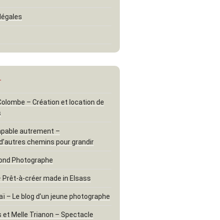
légales
…
 Colombe – Création et location de
s
apable autrement –
d’autres chemins pour grandir
ond Photographe
– Prêt-à-créer made in Elsass
aï – Le blog d’un jeune photographe
 et Melle Trianon – Spectacle