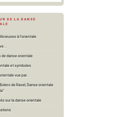
UR DE LA DANSE
ALE
icieuses à l'orientale
ve …
de danse orientale
entale et symboles
orientale vue par…
"Bolero de Ravel, Danse orientale
la"
és sur la danse orientale
rations