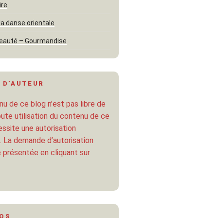
ire
la danse orientale
eauté – Gourmandise
 D’AUTEUR
u de ce blog n’est pas libre de
oute utilisation du contenu de ce
ssite une autorisation
. La demande d’autorisation
 présentée en cliquant sur
POS