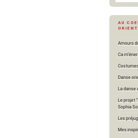
AU COE
ORIENT
Amours dél
Ca m'éner
Costumes 
Danse ori
La danse 
Le projet 
Sophia So
Les préjug
Mes inspi