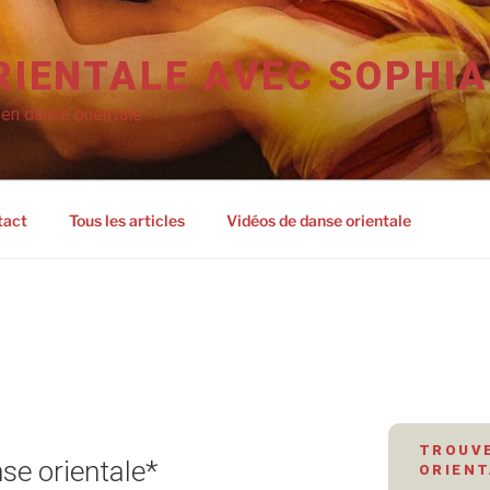
RIENTALE AVEC SOPHIA
 en danse orientale
tact
Tous les articles
Vidéos de danse orientale
TROUVE
nse orientale*
ORIENT