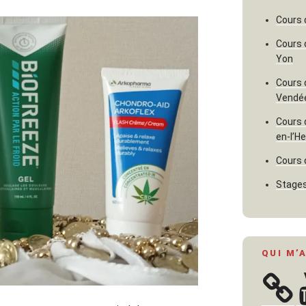
Cours 
Cours 
Yon
Cours 
Vendé
Cours 
en-l’H
Cours 
Stages
QUI M’
Y