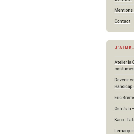
Mentions 
Contact
J’AIME
Atelier la
costume
Devenir c
Handicap:
Eric Brém
Geht’s In 
Karim Tat
Lemarquis