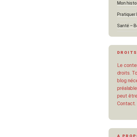
Mon histo
Pratiquer 
Santé – B
DROITS
Le conten
droits. T
blog néce
préalable
peut être
Contact.
A PRO