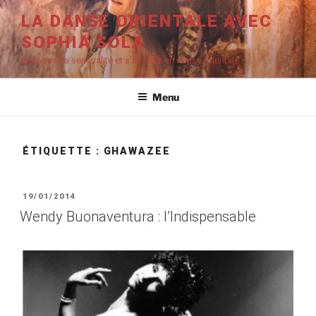
Aller
LA DANSE ORIENTALE AVEC
au
SOPHIA SOLA
contenu
principal
Epanouir sa sensualité et s'amuser en danse orientale
Menu
ÉTIQUETTE :
GHAWAZEE
PUBLIÉ
19/01/2014
LE
Wendy Buonaventura : l’Indispensable