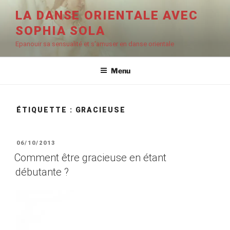
Aller
LA DANSE ORIENTALE AVEC
au
SOPHIA SOLA
contenu
principal
Epanouir sa sensualité et s'amuser en danse orientale
Menu
ÉTIQUETTE :
GRACIEUSE
PUBLIÉ
06/10/2013
LE
Comment être gracieuse en étant
débutante ?