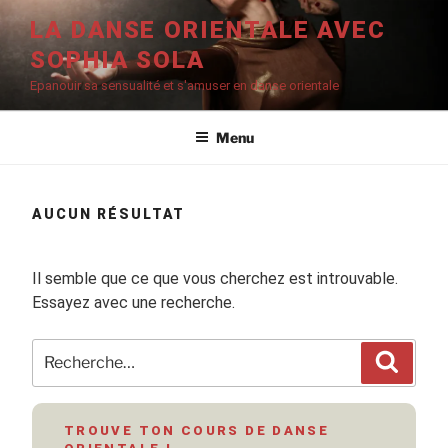
Aller
LA DANSE ORIENTALE AVEC
au
SOPHIA SOLA
contenu
principal
Epanouir sa sensualité et s'amuser en danse orientale
Menu
AUCUN RÉSULTAT
Il semble que ce que vous cherchez est introuvable.
Essayez avec une recherche.
Recherche
Recher
pour
:
TROUVE TON COURS DE DANSE