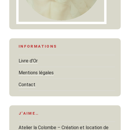
INFORMATIONS
Livre d’Or
Mentions légales
Contact
J’AIME…
Atelier la Colombe – Création et location de