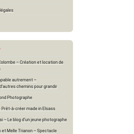
légales
…
 Colombe – Création et location de
s
apable autrement –
d’autres chemins pour grandir
ond Photographe
– Prêt-à-créer made in Elsass
aï – Le blog d’un jeune photographe
 et Melle Trianon – Spectacle