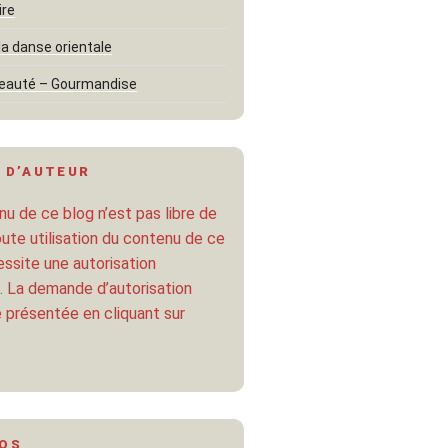
ire
la danse orientale
eauté – Gourmandise
 D’AUTEUR
u de ce blog n’est pas libre de
oute utilisation du contenu de ce
ssite une autorisation
. La demande d’autorisation
 présentée en cliquant sur
POS