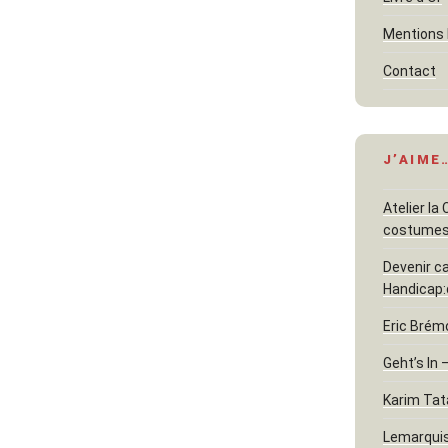
Mentions 
Contact
J’AIME
Atelier la
costume
Devenir c
Handicap:
Eric Brém
Geht’s In 
Karim Tat
Lemarquis