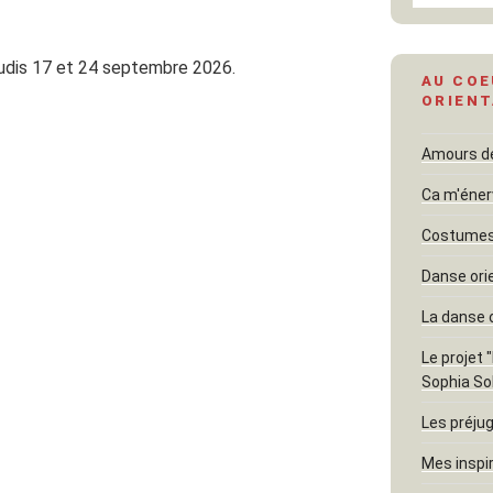
eudis 17 et 24 septembre 2026.
AU COE
ORIENT
Amours dél
Ca m'éner
Costumes 
Danse ori
La danse 
Le projet 
Sophia So
Les préjug
Mes inspi