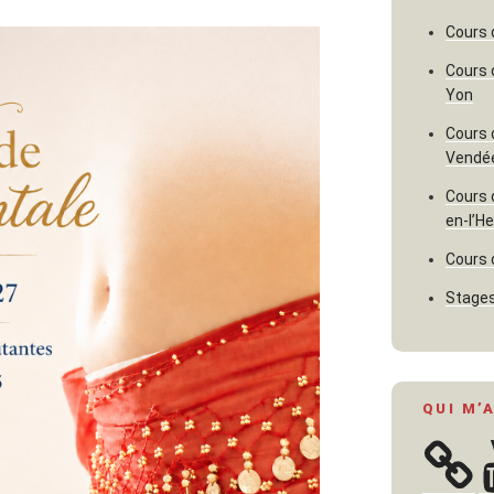
Cours 
Cours 
Yon
Cours 
Vendé
Cours 
en-l’H
Cours 
Stages
QUI M’
Y