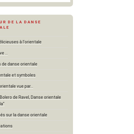
UR DE LA DANSE
ALE
icieuses à l'orientale
ve …
de danse orientale
entale et symboles
orientale vue par…
"Bolero de Ravel, Danse orientale
la"
és sur la danse orientale
rations