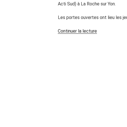
Acti Sud) à La Roche sur Yon.
Les portes ouvertes ont lieu les j
de
Continuer la lecture
« Cours
de
danse
orientale
à
La
Roche
sur
Yon »