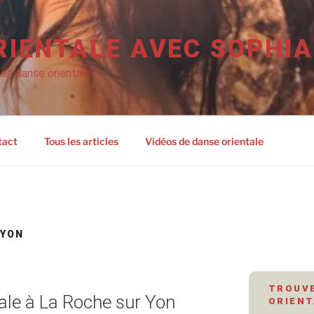
RIENTALE AVEC SOPHIA
 en danse orientale
tact
Tous les articles
Vidéos de danse orientale
 YON
TROUVE
ale à La Roche sur Yon
ORIENT