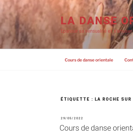
Aller
au
contenu
LA DANSE O
principal
Epanouir sa sensualité et s'amuser
Cours de danse orientale
Con
ÉTIQUETTE :
LA ROCHE SUR
PUBLIÉ
29/05/2022
LE
Cours de danse orient