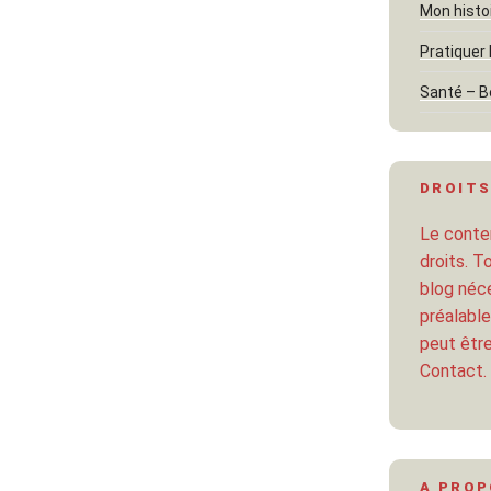
Mon histo
Pratiquer 
Santé – B
DROITS
Le conten
droits. T
blog néce
préalable
peut être
Contact.
A PRO