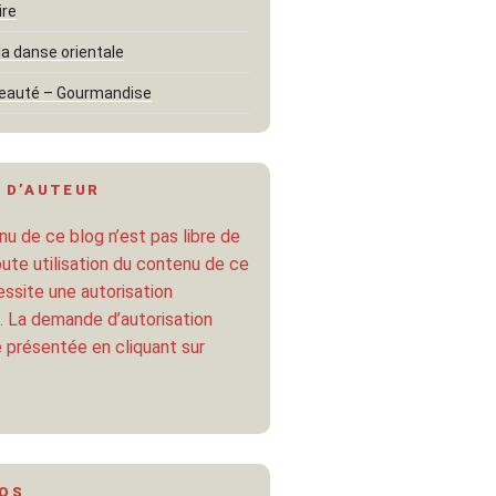
ire
la danse orientale
eauté – Gourmandise
 D’AUTEUR
u de ce blog n’est pas libre de
oute utilisation du contenu de ce
ssite une autorisation
. La demande d’autorisation
 présentée en cliquant sur
POS