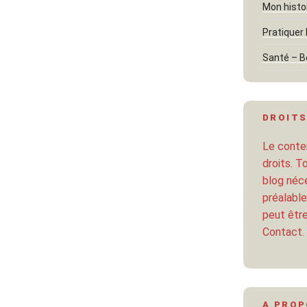
Mon histo
Pratiquer 
Santé – B
DROITS
Le conten
droits. T
blog néce
préalable
peut être
Contact.
A PRO