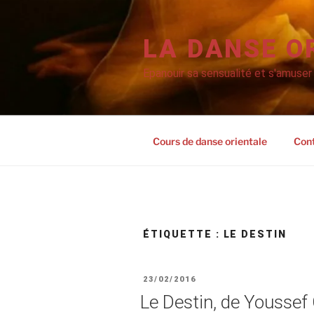
Aller
au
contenu
LA DANSE O
principal
Epanouir sa sensualité et s'amuser
Cours de danse orientale
Con
ÉTIQUETTE :
LE DESTIN
PUBLIÉ
23/02/2016
LE
Le Destin, de Youssef