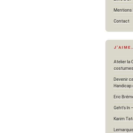
Mentions 
Contact
J’AIME
Atelier la
costume
Devenir c
Handicap:
Eric Brém
Geht’s In 
Karim Tat
Lemarquis