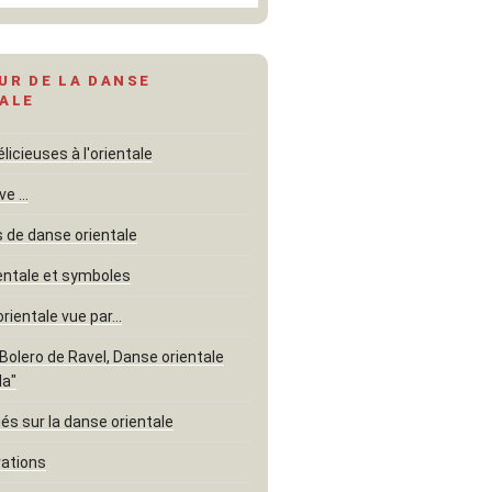
UR DE LA DANSE
ALE
icieuses à l'orientale
ve …
de danse orientale
entale et symboles
orientale vue par…
"Bolero de Ravel, Danse orientale
la"
és sur la danse orientale
rations