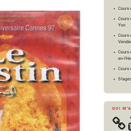
Cours 
Cours 
Yon
Cours 
Vendé
Cours 
en-l’H
Cours 
Stages
QUI M’
Y