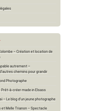
légales
…
 Colombe – Création et location de
s
apable autrement –
d’autres chemins pour grandir
ond Photographe
– Prêt-à-créer made in Elsass
aï – Le blog d’un jeune photographe
 et Melle Trianon – Spectacle