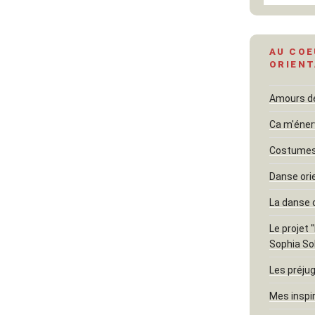
AU COE
ORIENT
Amours dél
Ca m'éner
Costumes 
Danse ori
La danse 
Le projet 
Sophia So
Les préjug
Mes inspi