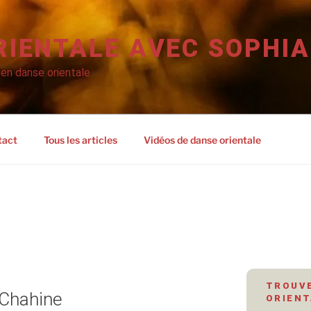
RIENTALE AVEC SOPHIA
 en danse orientale
tact
Tous les articles
Vidéos de danse orientale
TROUVE
 Chahine
ORIENT