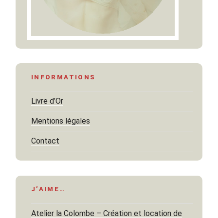
INFORMATIONS
Livre d’Or
Mentions légales
Contact
J’AIME…
Atelier la Colombe – Création et location de