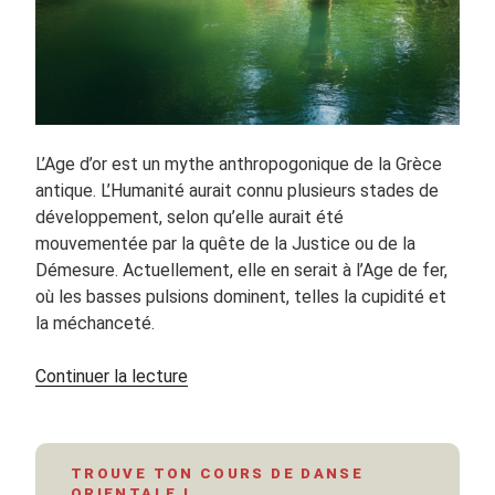
L’Age d’or est un mythe anthropogonique de la Grèce
antique. L’Humanité aurait connu plusieurs stades de
développement, selon qu’elle aurait été
mouvementée par la quête de la Justice ou de la
Démesure. Actuellement, elle en serait à l’Age de fer,
où les basses pulsions dominent, telles la cupidité et
la méchanceté.
de
Continuer la lecture
« L’effroyable
existence
de
TROUVE TON COURS DE DANSE
la
ORIENTALE !