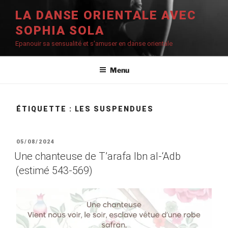
Aller
LA DANSE ORIENTALE AVEC
au
SOPHIA SOLA
contenu
principal
Epanouir sa sensualité et s'amuser en danse orientale
Menu
ÉTIQUETTE :
LES SUSPENDUES
PUBLIÉ
05/08/2024
LE
Une chanteuse de T’arafa Ibn al-‘Adb
(estimé 543-569)