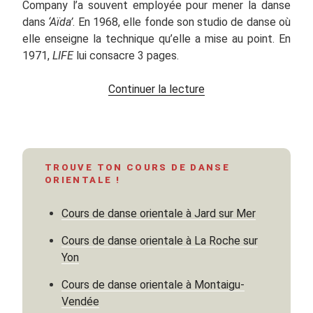
Company l’a souvent employée pour mener la danse
dans
‘Aïda’
. En 1968, elle fonde son studio de danse où
elle enseigne la technique qu’elle a mise au point. En
1971,
LIFE
lui consacre 3 pages.
de
Continuer la lecture
« Belly
dance
classes
at
TROUVE TON COURS DE DANSE
Serena
ORIENTALE !
Studios,
New
Cours de danse orientale à Jard sur Mer
York »
Cours de danse orientale à La Roche sur
Yon
Cours de danse orientale à Montaigu-
Vendée