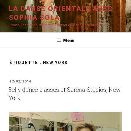
Aller
LA DANSE ORIENTALE AVEC
au
SOPHIA SOLA
contenu
principal
Epanouir sa sensualité et s'amuser en danse orientale
Menu
ÉTIQUETTE :
NEW YORK
PUBLIÉ
17/02/2014
LE
Belly dance classes at Serena Studios, New
York