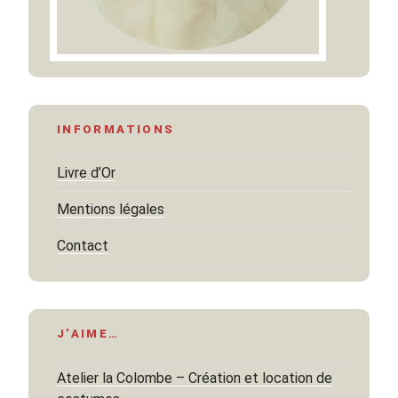
INFORMATIONS
Livre d’Or
Mentions légales
Contact
J’AIME…
Atelier la Colombe – Création et location de