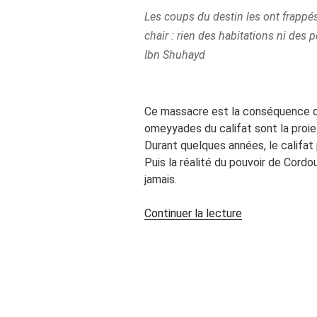
Les coups du destin les ont frappé
chair : rien des habitations ni des 
Ibn Shuhayd
Ce massacre est la conséquence d’
omeyyades du califat sont la proie
Durant quelques années, le califat
Puis la réalité du pouvoir de Cordo
jamais.
de
Continuer la lecture
« Wallâda
et
Ibn
Zaydûn,
les
amants