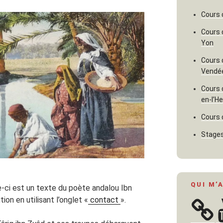
Cours 
Cours 
Yon
Cours 
Vendé
Cours 
en-l’H
Cours 
Stages
QUI M’
-ci est un texte du poète andalou Ibn
on en utilisant l’onglet «
contact
».
Y