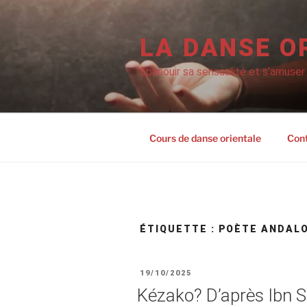
Aller
au
contenu
LA DANSE O
principal
Epanouir sa sensualité et s'amuser
Cours de danse orientale
Con
ÉTIQUETTE :
POÈTE ANDAL
PUBLIÉ
19/10/2025
LE
Kézako? D’après Ibn 