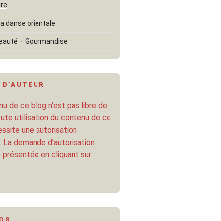
ire
la danse orientale
eauté – Gourmandise
 D’AUTEUR
u de ce blog n’est pas libre de
oute utilisation du contenu de ce
ssite une autorisation
. La demande d’autorisation
 présentée en cliquant sur
POS