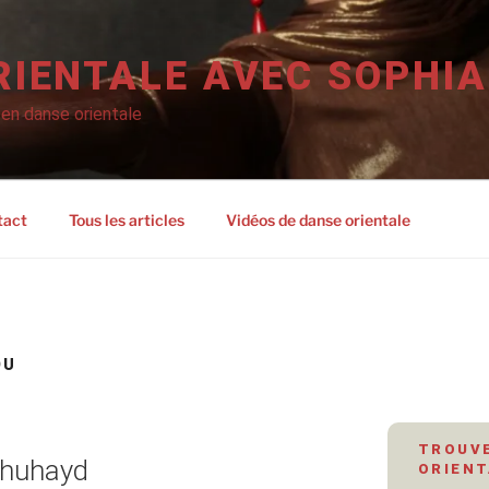
RIENTALE AVEC SOPHIA
 en danse orientale
tact
Tous les articles
Vidéos de danse orientale
OU
TROUVE
Shuhayd
ORIENT