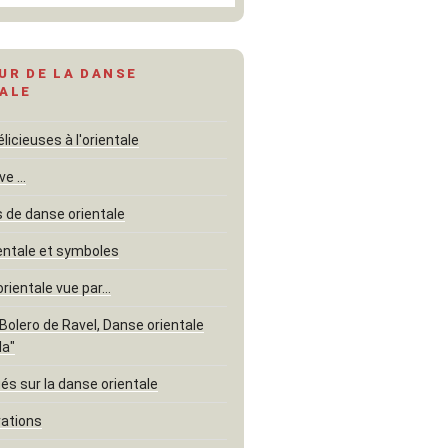
UR DE LA DANSE
ALE
icieuses à l'orientale
ve …
de danse orientale
entale et symboles
orientale vue par…
"Bolero de Ravel, Danse orientale
la"
és sur la danse orientale
rations