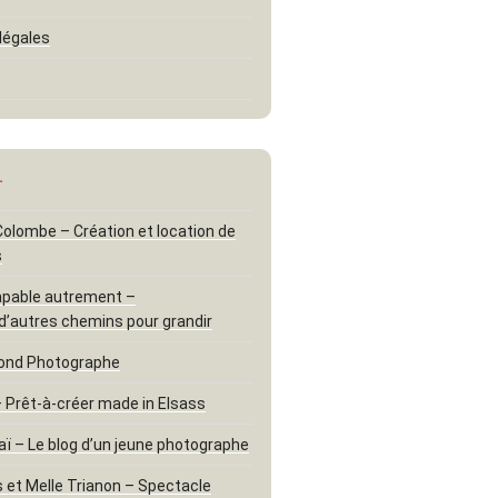
légales
…
 Colombe – Création et location de
s
apable autrement –
d’autres chemins pour grandir
ond Photographe
– Prêt-à-créer made in Elsass
aï – Le blog d’un jeune photographe
 et Melle Trianon – Spectacle