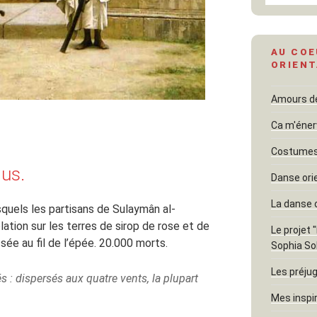
AU COE
ORIENT
Amours dél
Ca m'éner
Costumes 
lus.
Danse ori
La danse 
squels les partisans de Sulaymân al-
lation sur les terres de sirop de rose et de
Le projet 
ssée au fil de l’épée. 20.000 morts.
Sophia So
Les préjug
s : dispersés aux quatre vents, la plupart
Mes inspi