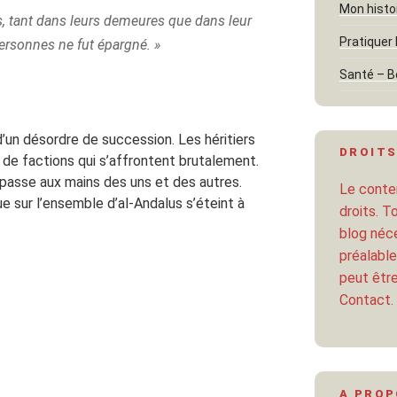
Mon histo
s, tant dans leurs demeures que dans leur
Pratiquer 
personnes ne fut épargné. »
Santé – B
un désordre de succession. Les héritiers
DROITS
 de factions qui s’affrontent brutalement.
 passe aux mains des uns et des autres.
Le conten
ue sur l’ensemble d’al-Andalus s’éteint à
droits. T
blog néce
préalable
peut être
Contact.
A PRO