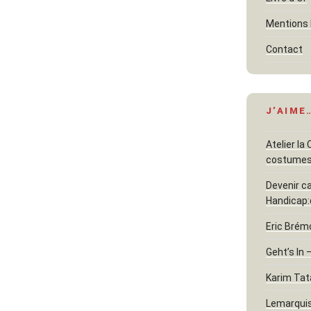
Mentions 
Contact
J’AIME
Atelier la
costume
Devenir c
Handicap:
Eric Brém
Geht’s In 
Karim Tat
Lemarquis