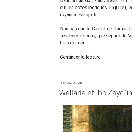
Dans la nuit du 27 au 28 avril 711,
sur les côtes ibériques. En juillet, 
royaume wisigoth.
Non pas que le Califat de Damas ti
territoire inconnu, que sépare du Ma
bras de mer.
de
Continuer la lecture
« Kézako?
D’après
Ibn
PUBLIÉ
16/08/2025
Shuhayd »
LE
Wallâda et Ibn Zaydûn