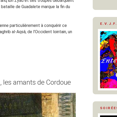
 Târiq ibn Zyâd et ses troupes débarquent
la bataille de Guadalete marque la fin du
E.V.J.F.
enne particulièrement à conquérir ce
ghrib al-Aqsâ, de l’Occident lointain, un
, les amants de Cordoue
SOIRÉE