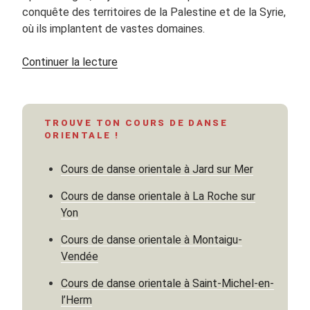
conquête des territoires de la Palestine et de la Syrie,
où ils implantent de vastes domaines.
de
Continuer la lecture
« Les
trois
visages
TROUVE TON COURS DE DANSE
du
ORIENTALE !
seigneur
omeyyade
Cours de danse orientale à Jard sur Mer
ou
l’histoire
Cours de danse orientale à La Roche sur
de
Yon
Qotaïba
Cours de danse orientale à Montaigu-
ibn
Vendée
Muslim
et
Cours de danse orientale à Saint-Michel-en-
du
l’Herm