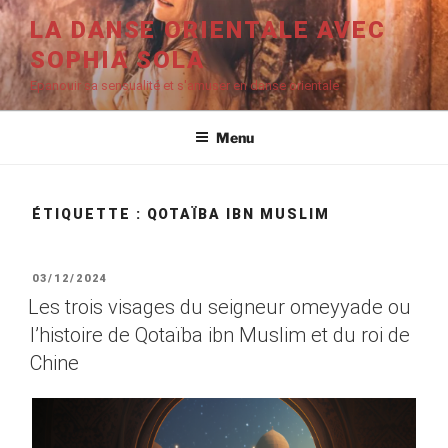
Aller
LA DANSE ORIENTALE AVEC
au
SOPHIA SOLA
contenu
principal
Epanouir sa sensualité et s'amuser en danse orientale
Menu
ÉTIQUETTE :
QOTAÏBA IBN MUSLIM
PUBLIÉ
03/12/2024
LE
Les trois visages du seigneur omeyyade ou
l’histoire de Qotaïba ibn Muslim et du roi de
Chine