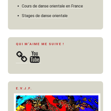
roi
Cours de danse orientale en France
de
Chine »
Stages de danse orientale
QUI M’AIME ME SUIVE !
YouTube
E.V.J.F.