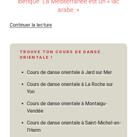
ibérique. La Méditerranée est un « lac
arabe. »
de
Continuer la lecture
« Haroun
al-
Rachid,
TROUVE TON COURS DE DANSE
le
ORIENTALE !
calife
des
Cours de danse orientale à Jard sur Mer
Mille
nuits
Cours de danse orientale à La Roche sur
et
Yon
une
Cours de danse orientale à Montaigu-
nuit
Vendée
(765-
809)
Cours de danse orientale à Saint-Michel-en-
Partie
l’Herm
1 »