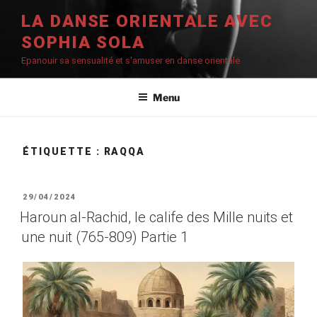
Aller
LA DANSE ORIENTALE AVEC
au
SOPHIA SOLA
contenu
principal
Epanouir sa sensualité et s'amuser en danse orientale
Menu
ÉTIQUETTE :
RAQQA
PUBLIÉ
29/04/2024
LE
Haroun al-Rachid, le calife des Mille nuits et
une nuit (765-809) Partie 1