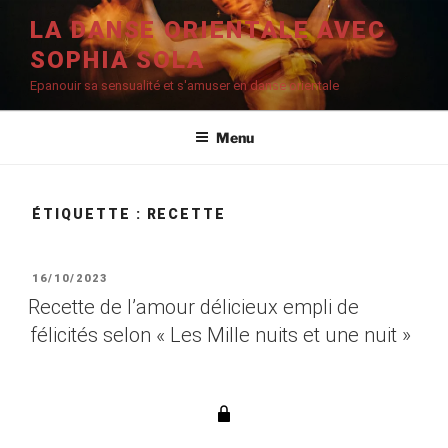
Aller
LA DANSE ORIENTALE AVEC
au
SOPHIA SOLA
contenu
principal
Epanouir sa sensualité et s'amuser en danse orientale
Menu
ÉTIQUETTE :
RECETTE
PUBLIÉ
16/10/2023
LE
Recette de l’amour délicieux empli de
félicités selon « Les Mille nuits et une nuit »