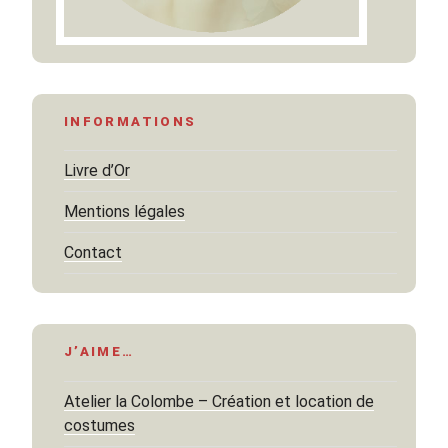
INFORMATIONS
Livre d’Or
Mentions légales
Contact
J’AIME…
Atelier la Colombe – Création et location de
costumes