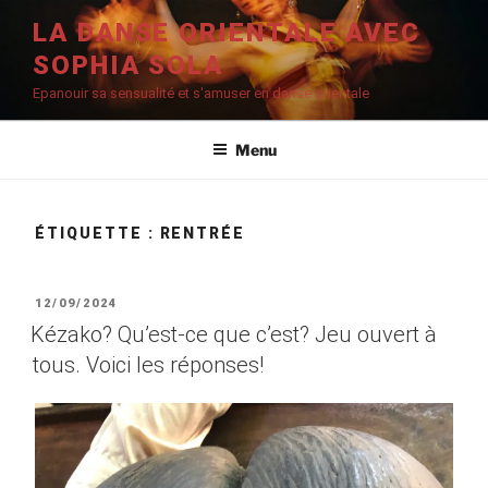
Aller
LA DANSE ORIENTALE AVEC
au
SOPHIA SOLA
contenu
principal
Epanouir sa sensualité et s'amuser en danse orientale
Menu
ÉTIQUETTE :
RENTRÉE
PUBLIÉ
12/09/2024
LE
Kézako? Qu’est-ce que c’est? Jeu ouvert à
tous. Voici les réponses!