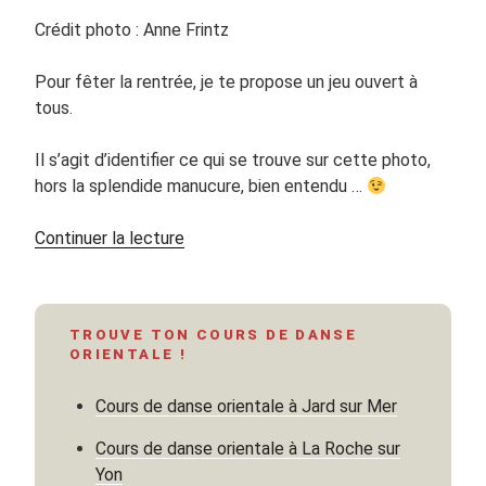
Crédit photo : Anne Frintz
Pour fêter la rentrée, je te propose un jeu ouvert à
tous.
Il s’agit d’identifier ce qui se trouve sur cette photo,
hors la splendide manucure, bien entendu …
de
Continuer la lecture
« Kézako?
Qu’est-
ce
TROUVE TON COURS DE DANSE
que
ORIENTALE !
c’est?
Jeu
Cours de danse orientale à Jard sur Mer
ouvert
à
Cours de danse orientale à La Roche sur
tous.
Yon