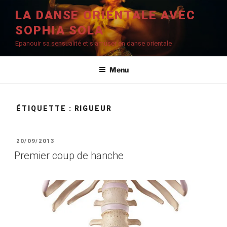
Aller
LA DANSE ORIENTALE AVEC
au
SOPHIA SOLA
contenu
principal
Epanouir sa sensualité et s'amuser en danse orientale
Menu
ÉTIQUETTE :
RIGUEUR
PUBLIÉ
20/09/2013
LE
Premier coup de hanche