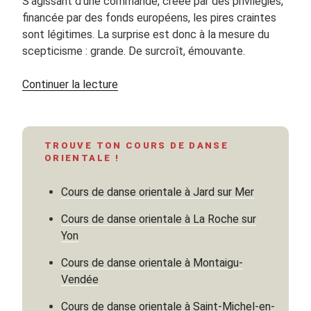
S’agissant d’une commande, créée par des privilégiés,
financée par des fonds européens, les pires craintes
sont légitimes. La surprise est donc à la mesure du
scepticisme : grande. De surcroît, émouvante.
de
Continuer la lecture
« « Kaboul »
série
en
TROUVE TON COURS DE DANSE
6
ORIENTALE !
épisodes,
2025 »
Cours de danse orientale à Jard sur Mer
Cours de danse orientale à La Roche sur
Yon
Cours de danse orientale à Montaigu-
Vendée
Cours de danse orientale à Saint-Michel-en-