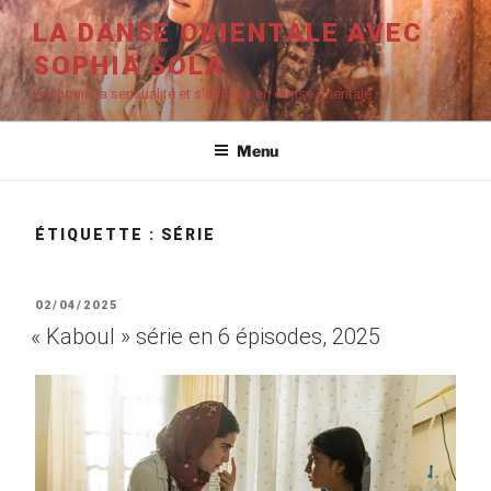
Aller
LA DANSE ORIENTALE AVEC
au
SOPHIA SOLA
contenu
principal
Epanouir sa sensualité et s'amuser en danse orientale
Menu
ÉTIQUETTE :
SÉRIE
PUBLIÉ
02/04/2025
LE
« Kaboul » série en 6 épisodes, 2025