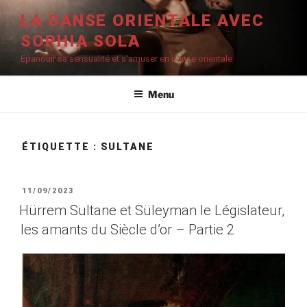
Aller
LA DANSE ORIENTALE AVEC
au
SOPHIA SOLA
contenu
principal
Epanouir sa sensualité et s'amuser en danse orientale
Menu
ÉTIQUETTE :
SULTANE
PUBLIÉ
11/09/2023
LE
Hürrem Sultane et Süleyman le Législateur,
les amants du Siècle d’or – Partie 2