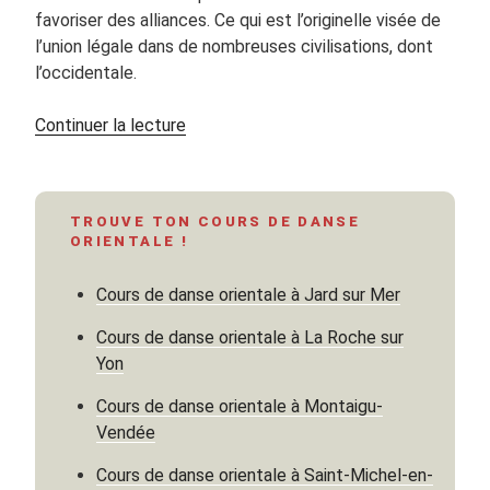
favoriser des alliances. Ce qui est l’originelle visée de
l’union légale dans de nombreuses civilisations, dont
l’occidentale.
de
Continuer la lecture
« Hürrem
Sultane
et
TROUVE TON COURS DE DANSE
Süleyman
ORIENTALE !
le
Législateur,
Cours de danse orientale à Jard sur Mer
les
amants
Cours de danse orientale à La Roche sur
du
Yon
Siècle
Cours de danse orientale à Montaigu-
d’or
Vendée
–
Partie
Cours de danse orientale à Saint-Michel-en-