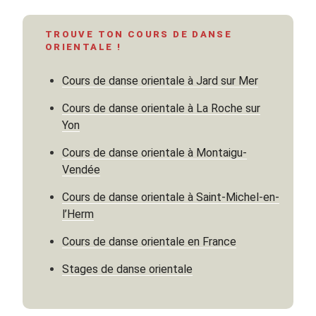
de
danse
TROUVE TON COURS DE DANSE
orientale
ORIENTALE !
sur
mesure
Cours de danse orientale à Jard sur Mer
est-
il
Cours de danse orientale à La Roche sur
un
Yon
luxe
Cours de danse orientale à Montaigu-
? »
Vendée
Cours de danse orientale à Saint-Michel-en-
l’Herm
Cours de danse orientale en France
Stages de danse orientale