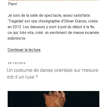
‘Paon’
Je sors de la salle de spectacle, assez satisfaite.
‘Tragédie’ est une chorégraphie d’Olivier Dubois, créée
en 2012. Les danseurs y sont à poil du début à la fin,
ce qui, très vite, créé un sentiment de masse incarnée
indistincte.
de
Continuer la lecture
« La
danse
PUBLIÉ
22/10/2013
orientale
LE
Un costume de danse orientale sur mesure
et
est-il un luxe ?
le
costume »