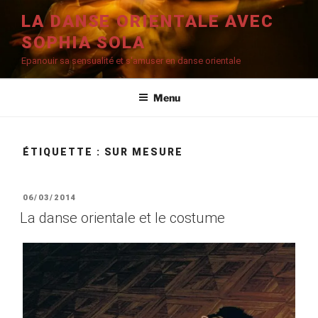
Aller
LA DANSE ORIENTALE AVEC
au
SOPHIA SOLA
contenu
principal
Epanouir sa sensualité et s'amuser en danse orientale
Menu
ÉTIQUETTE :
SUR MESURE
PUBLIÉ
06/03/2014
LE
La danse orientale et le costume