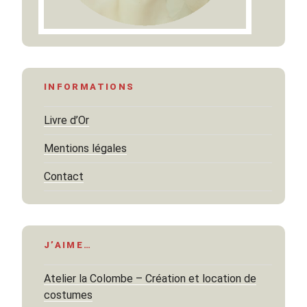
INFORMATIONS
Livre d’Or
Mentions légales
Contact
J’AIME…
Atelier la Colombe – Création et location de
costumes