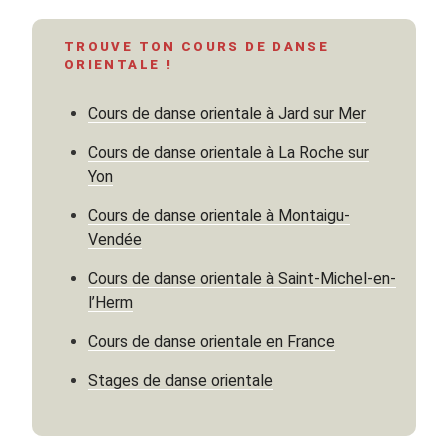
en
Méditerranée,
TROUVE TON COURS DE DANSE
l’art
ORIENTALE !
du
bain
Cours de danse orientale à Jard sur Mer
et
les
Cours de danse orientale à La Roche sur
délices
Yon
du
Cours de danse orientale à Montaigu-
hammam »
Vendée
Cours de danse orientale à Saint-Michel-en-
l’Herm
Cours de danse orientale en France
Stages de danse orientale