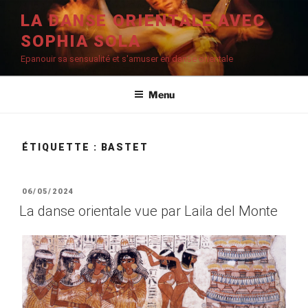
Aller
LA DANSE ORIENTALE AVEC
au
SOPHIA SOLA
contenu
principal
Epanouir sa sensualité et s'amuser en danse orientale
Menu
ÉTIQUETTE :
BASTET
PUBLIÉ
06/05/2024
LE
La danse orientale vue par Laila del Monte