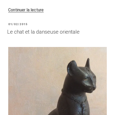
de
Continuer la lecture
« Le
serpent
PUBLIÉ
01/02/2015
et
LE
Le chat et la danseuse orientale
la
danseuse
orientale »