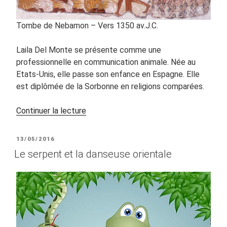
Tombe de Nebamon – Vers 1350 av.J.C.
Laila Del Monte se présente comme une
professionnelle en communication animale. Née au
Etats-Unis, elle passe son enfance en Espagne. Elle
est diplômée de la Sorbonne en religions comparées.
de
Continuer la lecture
« La
danse
PUBLIÉ
13/05/2016
orientale
LE
Le serpent et la danseuse orientale
vue
par
Laila
del
Monte »