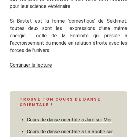
pour leur science vétérinaire.
Si Bastet est la forme ‘domestique’ de Sekhmet,
toutes deux sont les expressions d’une même
énergie : celle de la Féminité qui préside à
l’accroissement du monde en relation étroite avec les
forces de l’univers.
de
Continuer la lecture
« Le
chat
et
la
TROUVE TON COURS DE DANSE
danseuse
ORIENTALE !
orientale »
Cours de danse orientale à Jard sur Mer
Cours de danse orientale à La Roche sur