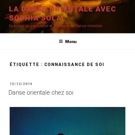
Aller
LA DANSE ORIENTALE AVEC
au
SOPHIA SOLA
contenu
principal
Epanouir sa sensualité et s'amuser en danse orientale
Menu
ÉTIQUETTE :
CONNAISSANCE DE SOI
PUBLIÉ
15/12/2014
LE
Danse orientale chez soi