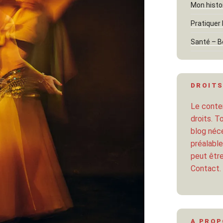
Mon histo
Pratiquer 
Santé – B
DROITS
Le conten
droits. T
blog néce
préalable
peut être
Contact.
A PRO