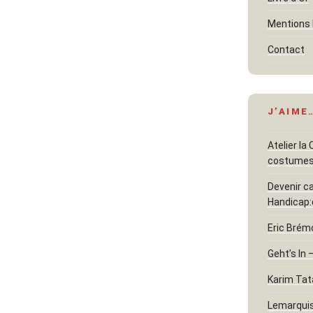
Mentions 
Contact
J’AIME
Atelier la
costume
Devenir c
Handicap:
Eric Brém
Geht’s In 
Karim Tat
Lemarquis