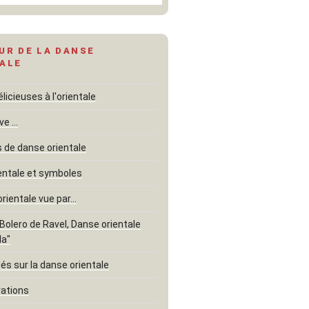
UR DE LA DANSE
ALE
icieuses à l'orientale
ve …
de danse orientale
entale et symboles
orientale vue par…
"Bolero de Ravel, Danse orientale
la"
és sur la danse orientale
rations