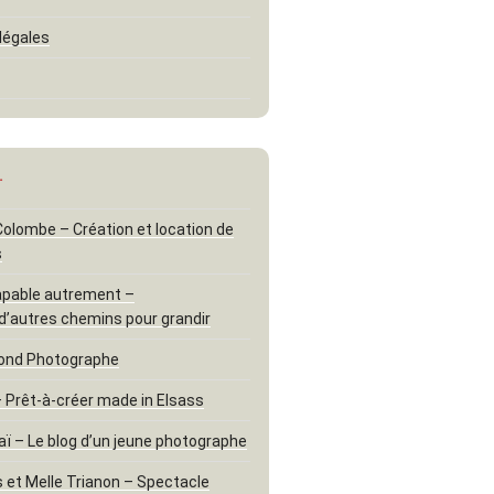
légales
…
 Colombe – Création et location de
s
apable autrement –
d’autres chemins pour grandir
ond Photographe
– Prêt-à-créer made in Elsass
aï – Le blog d’un jeune photographe
 et Melle Trianon – Spectacle