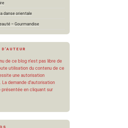
ire
la danse orientale
eauté – Gourmandise
 D’AUTEUR
u de ce blog n’est pas libre de
oute utilisation du contenu de ce
ssite une autorisation
. La demande d’autorisation
 présentée en cliquant sur
POS