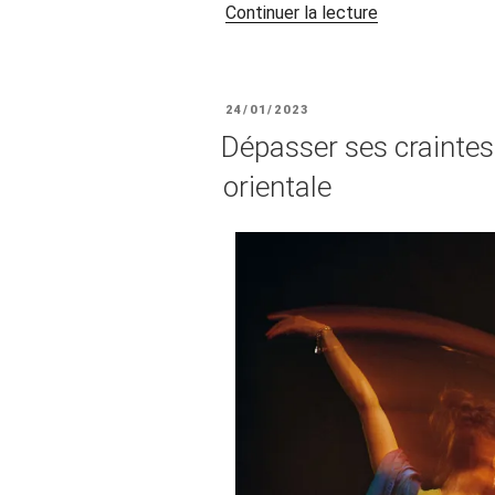
de
Continuer la lecture
« Les
aventures
de
PUBLIÉ
24/01/2023
Nullipare,
LE
Dépasser ses craintes
la
truie
orientale
de
réforme,
ou
le
défi
de
soigner
un
corps
performant
en
France