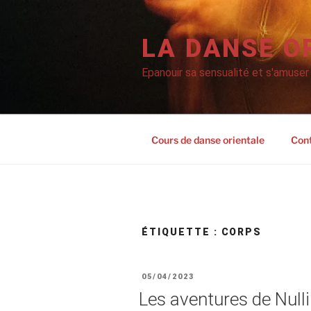
Aller
au
contenu
LA DANSE O
principal
Epanouir sa sensualité et s'amuser
Cours de danse orientale
Con
ÉTIQUETTE :
CORPS
PUBLIÉ
05/04/2023
LE
Les aventures de Nulli