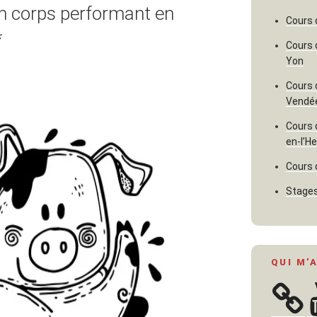
un corps performant en
Cours 
*
Cours 
Yon
Cours 
Vendé
Cours 
en-l’H
Cours 
Stages
QUI M’
Y