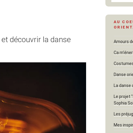
AU COE
ORIENT
 et découvrir la danse
Amours dél
Ca m'éner
Costumes 
Danse ori
La danse 
Le projet 
Sophia So
Les préjug
Mes inspi