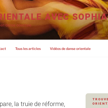
RIENTALE AVEC SOPHIA
 en danse orientale
tact
Tous les articles
Vidéos de danse orientale
TROUVE
pare, la truie de réforme,
ORIENT