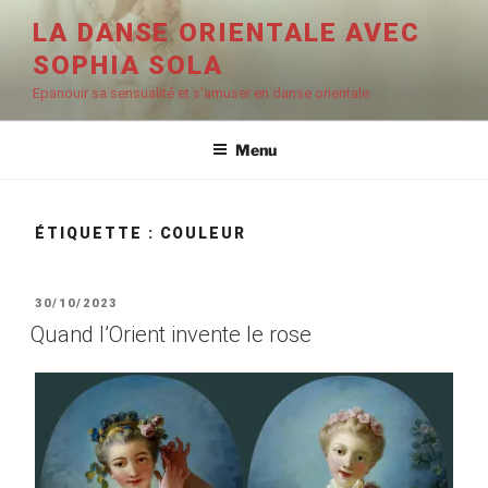
Aller
LA DANSE ORIENTALE AVEC
au
SOPHIA SOLA
contenu
principal
Epanouir sa sensualité et s'amuser en danse orientale
Menu
ÉTIQUETTE :
COULEUR
PUBLIÉ
30/10/2023
LE
Quand l’Orient invente le rose