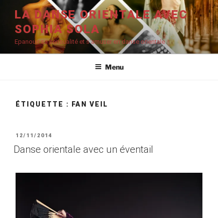
Aller
LA DANSE ORIENTALE AVEC
au
SOPHIA SOLA
contenu
principal
Epanouir sa sensualité et s'amuser en danse orientale
Menu
ÉTIQUETTE :
FAN VEIL
PUBLIÉ
12/11/2014
LE
Danse orientale avec un éventail