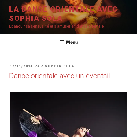
Aller
LA DANSE ORIENTALE AVEC
au
SOPHIA SOLA
contenu
principal
Epanouir sa sensualité et s'amuser en danse orientale
Menu
PUBLIÉ
12/11/2014
PAR
SOPHIA SOLA
LE
Danse orientale avec un éventail