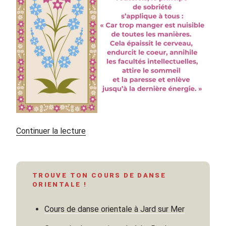
de
Continuer la lecture
« A
la
table
TROUVE TON COURS DE DANSE
des
ORIENTALE !
Mille
nuits
Cours de danse orientale à Jard sur Mer
et