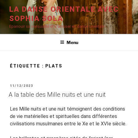
Aller
LA DANSE ORIENTALE AVEC
au
SOPHIA SOLA
contenu
principal
Epanouir sa sensualité et s'amuser en danse orientale
Menu
ÉTIQUETTE :
PLATS
PUBLIÉ
11/12/2023
LE
A la table des Mille nuits et une nuit
Les Mille nuits et une nuit témoignent des conditions
de vie matérielles et spirituelles dans différentes
civilisations musulmanes entre le Xe et le XVIe siècle.