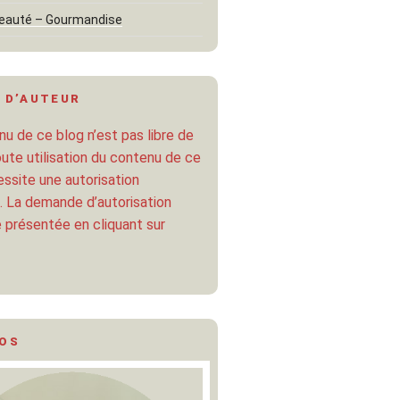
eauté – Gourmandise
 D’AUTEUR
u de ce blog n’est pas libre de
oute utilisation du contenu de ce
ssite une autorisation
. La demande d’autorisation
 présentée en cliquant sur
POS