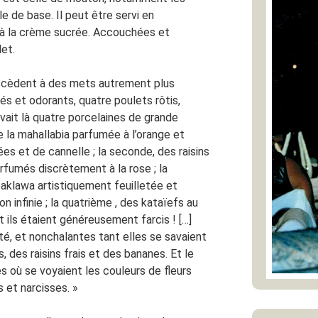
le de base. Il peut être servi en
à la crème sucrée. Accouchées et
et.
accèdent à des mets autrement plus
dorés et odorants, quatre poulets rôtis,
 avait là quatre porcelaines de grande
e la mahallabia parfumée à l’orange et
s et de cannelle ; la seconde, des raisins
rfumés discrètement à la rose ; la
 baklawa artistiquement feuilletée et
n infinie ; la quatrième , des kataïefs au
nt ils étaient généreusement farcis ! […]
té, et nonchalantes tant elles se savaient
, des raisins frais et des bananes. Et le
es où se voyaient les couleurs de fleurs
is et narcisses. »