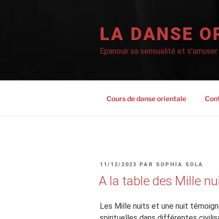
Aller
au
contenu
LA DANSE O
principal
Epanouir sa sensualité et s'amuser
Cours de danse orientale
Con
PUBLIÉ
11/12/2023
PAR
SOPHIA SOLA
LE
A la table des Mille nu
Les Mille nuits et une nuit témoig
spirituelles dans différentes civil