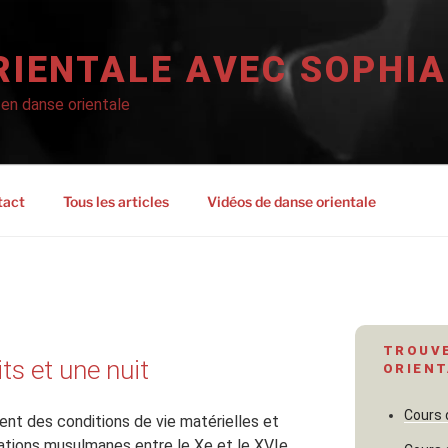
RIENTALE AVEC SOPHIA
 en danse orientale
tact
Tous les articles
Vidéos de danse orientale
TROUVE
its et une nuit
ORIENT
Cours 
nent des conditions de vie matérielles et
isations musulmanes entre le Xe et le XVIe