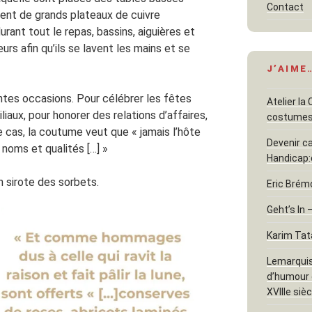
Contact
vent de grands plateaux de cuivre
ant tout le repas, bassins, aiguières et
s afin qu’ils se lavent les mains et se
J’AIME
ntes occasions. Pour célébrer les fêtes
Atelier la
iaux, pour honorer des relations d’affaires,
costume
e cas, la coutume veut que « jamais l’hôte
Devenir c
s noms et qualités […] »
Handicap:
 on sirote des sorbets.
Eric Brém
Geht’s In 
Karim Tat
Lemarquis
d’humour e
XVIIIe sièc