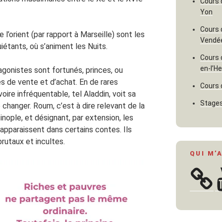
Cours 
Yon
Cours 
 l’orient (par rapport à Marseille) sont les
Vendé
iétants, où s’animent les Nuits.
Cours 
en-l’H
agonistes sont fortunés, princes, ou
es de vente et d’achat. En de rares
Cours 
oire infréquentable, tel Aladdin, voit sa
Stages
 changer. Roum, c’est à dire relevant de la
nople, et désignant, par extension, les
apparaissent dans certains contes. Ils
rutaux et incultes.
QUI M’
Y