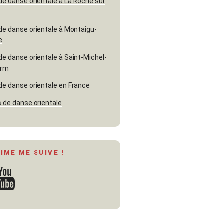
de danse orientale à La Roche sur
de danse orientale à Montaigu-
e
de danse orientale à Saint-Michel-
erm
de danse orientale en France
 de danse orientale
AIME ME SUIVE !
ouTube