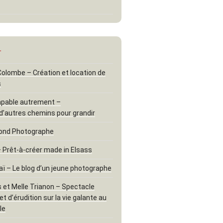
…
 Colombe – Création et location de
s
apable autrement –
d’autres chemins pour grandir
ond Photographe
– Prêt-à-créer made in Elsass
aï – Le blog d’un jeune photographe
 et Melle Trianon – Spectacle
t d’érudition sur la vie galante au
le