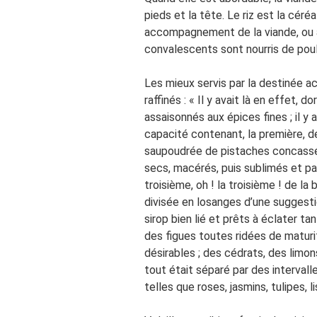
pieds et la tête. Le riz est la céréa
accompagnement de la viande, ou 
convalescents sont nourris de poul
Les mieux servis par la destinée 
raffinés : « Il y avait là en effet, 
assaisonnés aux épices fines ; il y
capacité contenant, la première, d
saupoudrée de pistaches concassée
secs, macérés, puis sublimés et pa
troisième, oh ! la troisième ! de la
divisée en losanges d’une suggestio
sirop bien lié et prêts à éclater ta
des figues toutes ridées de maturi
désirables ; des cédrats, des limons
tout était séparé par des intervall
telles que roses, jasmins, tulipes, l