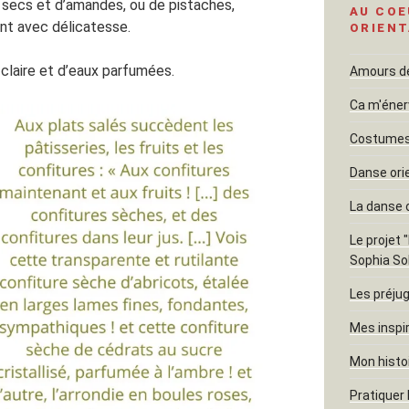
ns secs et d’amandes, ou de pistaches,
AU COE
ent avec délicatesse.
ORIENT
claire et d’eaux parfumées.
Amours dél
Ca m'éner
Costumes 
Danse ori
La danse 
Le projet 
Sophia So
Les préjug
Mes inspi
Mon histo
Pratiquer 