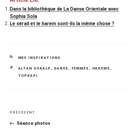
Dans la bibliothèque de La Danse Orientale avec
Sophia Sola
Le sérail et le harem sont-ils la même chose ?
CATÉGORIES
MES INSPIRATIONS
ÉTIQUETTES
ALTAN GOKALP
,
DANSE
,
FEMMES
,
HAREMS
,
TOPKAPI
Navigation
Article
PRÉCÉDENT
de
précédent
Séance photos
l’article