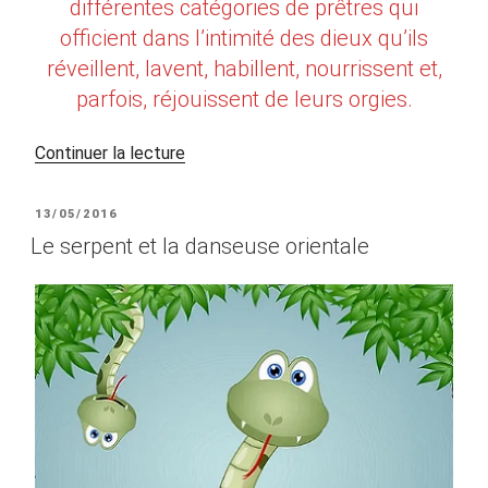
différentes catégories de prêtres qui
officient dans l’intimité des dieux qu’ils
réveillent, lavent, habillent, nourrissent et,
parfois, réjouissent de leurs orgies.
de
Continuer la lecture
« Prêtresses
en
PUBLIÉ
13/05/2016
Mésopotamie »
LE
Le serpent et la danseuse orientale