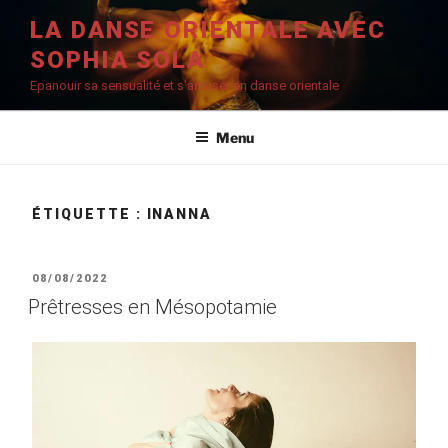
Aller
LA DANSE ORIENTALE AVEC
au
SOPHIA SOLA
contenu
principal
Epanouir sa sensualité et s'amuser en danse orientale
Menu
ÉTIQUETTE :
INANNA
PUBLIÉ
08/08/2022
LE
Prêtresses en Mésopotamie