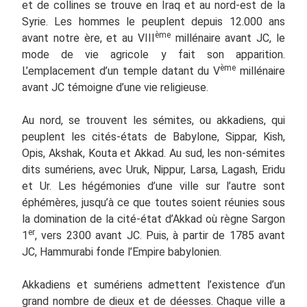
et de collines se trouve en Iraq et au nord-est de la
Syrie. Les hommes le peuplent depuis 12.000 ans
ème
avant notre ère, et au VIII
millénaire avant JC, le
mode de vie agricole y fait son apparition.
ème
L’emplacement d’un temple datant du V
millénaire
avant JC témoigne d’une vie religieuse.
Au nord, se trouvent les sémites, ou akkadiens, qui
peuplent les cités-états de Babylone, Sippar, Kish,
Opis, Akshak, Kouta et Akkad. Au sud, les non-sémites
dits sumériens, avec Uruk, Nippur, Larsa, Lagash, Eridu
et Ur. Les hégémonies d’une ville sur l’autre sont
éphémères, jusqu’à ce que toutes soient réunies sous
la domination de la cité-état d’Akkad où règne Sargon
er
1
, vers 2300 avant JC. Puis, à partir de 1785 avant
JC, Hammurabi fonde l’Empire babylonien.
Akkadiens et sumériens admettent l’existence d’un
grand nombre de dieux et de déesses. Chaque ville a