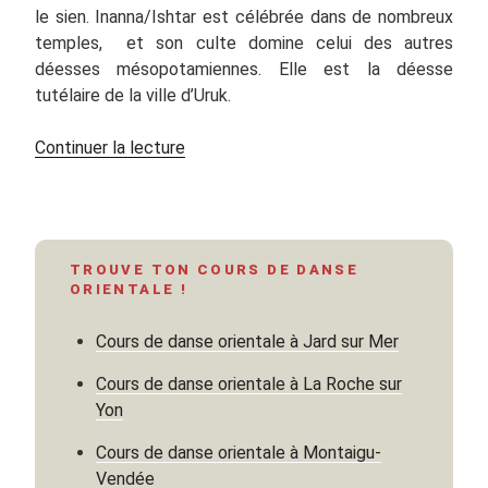
le sien. Inanna/Ishtar est célébrée dans de nombreux
temples, et son culte domine celui des autres
déesses mésopotamiennes. Elle est la déesse
tutélaire de la ville d’Uruk.
de
Continuer la lecture
« Aux
origines
de
la
TROUVE TON COURS DE DANSE
danse
ORIENTALE !
des
7
Cours de danse orientale à Jard sur Mer
voiles »
Cours de danse orientale à La Roche sur
Yon
Cours de danse orientale à Montaigu-
Vendée