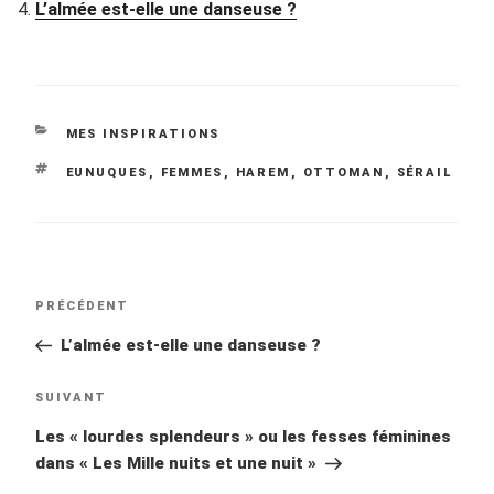
L’almée est-elle une danseuse ?
CATÉGORIES
MES INSPIRATIONS
ÉTIQUETTES
EUNUQUES
,
FEMMES
,
HAREM
,
OTTOMAN
,
SÉRAIL
Navigation
Article
PRÉCÉDENT
de
précédent
L’almée est-elle une danseuse ?
l’article
Article
SUIVANT
suivant
Les « lourdes splendeurs » ou les fesses féminines
dans « Les Mille nuits et une nuit »