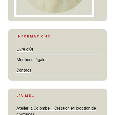
INFORMATIONS
Livre d’Or
Mentions légales
Contact
J’AIME…
Atelier la Colombe – Création et location de
costumes