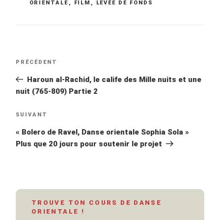
ORIENTALE
,
FILM
,
LEVÉE DE FONDS
Navigation
Article
PRÉCÉDENT
de
précédent
Haroun al-Rachid, le calife des Mille nuits et une
l’article
nuit (765-809) Partie 2
Article
SUIVANT
suivant
« Bolero de Ravel, Danse orientale Sophia Sola »
Plus que 20 jours pour soutenir le projet
TROUVE TON COURS DE DANSE
ORIENTALE !