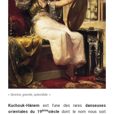
« Sereine, grande, splendide. »
Kuchouk-Hânem
est l’une des rares
danseuses
ème
orientales du 19
siècle
dont le nom nous soit