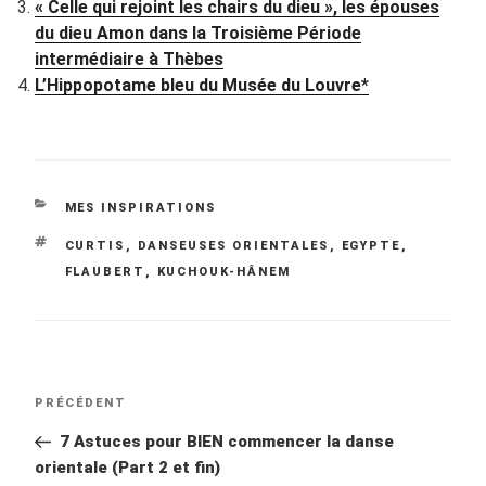
« Celle qui rejoint les chairs du dieu », les épouses
du dieu Amon dans la Troisième Période
intermédiaire à Thèbes
L’Hippopotame bleu du Musée du Louvre*
CATÉGORIES
MES INSPIRATIONS
ÉTIQUETTES
CURTIS
,
DANSEUSES ORIENTALES
,
EGYPTE
,
FLAUBERT
,
KUCHOUK-HÂNEM
Navigation
Article
PRÉCÉDENT
de
précédent
7 Astuces pour BIEN commencer la danse
l’article
orientale (Part 2 et fin)