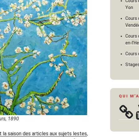
Cours 
Yon
Cours 
Vendé
Cours 
en-l’H
Cours 
Stages
QUI M’
Y
urs, 1890
t la saison des articles aux sujets lestes
,