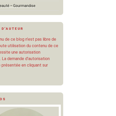
eauté – Gourmandise
 D’AUTEUR
u de ce blog n’est pas libre de
oute utilisation du contenu de ce
ssite une autorisation
. La demande d’autorisation
 présentée en cliquant sur
POS