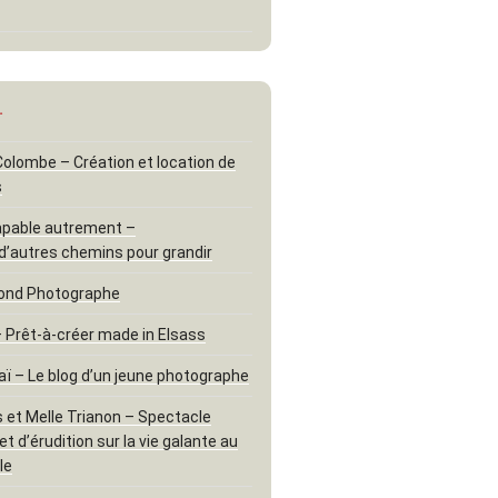
…
 Colombe – Création et location de
s
apable autrement –
d’autres chemins pour grandir
ond Photographe
– Prêt-à-créer made in Elsass
aï – Le blog d’un jeune photographe
 et Melle Trianon – Spectacle
t d’érudition sur la vie galante au
le