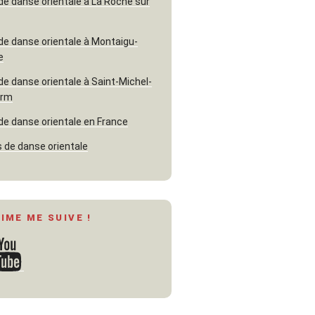
de danse orientale à La Roche sur
de danse orientale à Montaigu-
e
de danse orientale à Saint-Michel-
erm
de danse orientale en France
 de danse orientale
AIME ME SUIVE !
ouTube