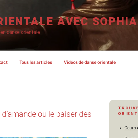
RIENTALE AVEC SOPHIA
 en danse orientale
tact
Tous les articles
Vidéos de danse orientale
TROUVE
te d’amande ou le baiser des
ORIENT
Cours 