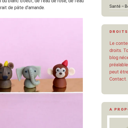
l du blanc d’oeuf, de l’eau de rose, de l’eau
Santé – B
girait de pâte d’amande.
DROITS
Le conten
droits. T
blog néce
préalable
peut être
Contact.
A PRO