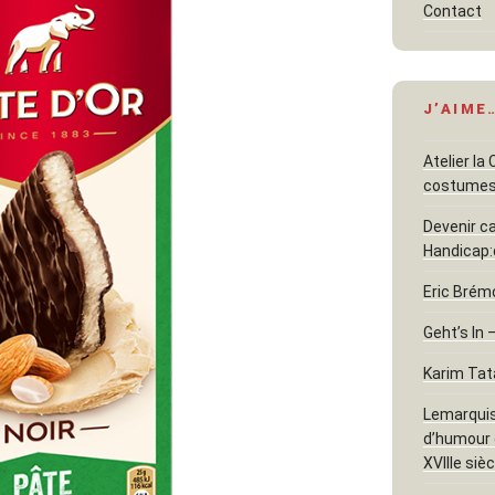
Contact
J’AIME
Atelier la
costume
Devenir c
Handicap:
Eric Brém
Geht’s In 
Karim Tat
Lemarquis
d’humour e
XVIIIe sièc